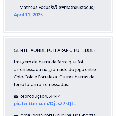
— Matheus Focus🗞️🎙️ (@matheusfocus)
April 11, 2025
GENTE, AONDE FOI PARAR O FUTEBOL?
Imagem da barra de ferro que foi
arremessada no gramado do jogo entre
Colo-Colo e Fortaleza. Outras barras de
ferro foram arremessadas.
📸 Reprodução/ESPN 4
pic.twitter.com/OjLsZ7kQIL
— Jornal dos Sports (@JornalDosSports)