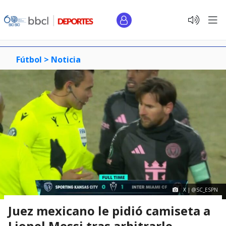
Fútbol >
Noticia
X | @SC_ESPN
Juez mexicano le pidió camiseta a
Lionel Messi tras arbitrarle