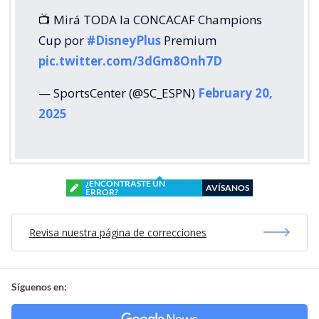
📺 Mirá TODA la CONCACAF Champions
Cup por
#DisneyPlus
Premium
pic.twitter.com/3dGm8Onh7D
— SportsCenter (@SC_ESPN)
February 20,
2025
¿ENCONTRASTE UN
AVÍSANOS
ERROR?
Revisa nuestra página de correcciones
Síguenos en: