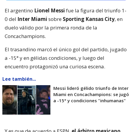
El argentino
Lionel Messi
fue la figura del triunfo 1-
0 del
Inter Miami
sobre
Sporting Kansas City
, en
duelo válido por la primera ronda de la
Concachampions.
El trasandino marcó el único gol del partido, jugado
a -15° y en gélidas condiciones, y luego del
encuentro protagonizó una curiosa escena.
Lee también...
Messi lideró gélido triunfo de Inter
Miami en Concachampions: se jugó
a -15° y condiciones "inhumanas"
Y es que de acuerdo a ESPN,
el árbitro mexicano