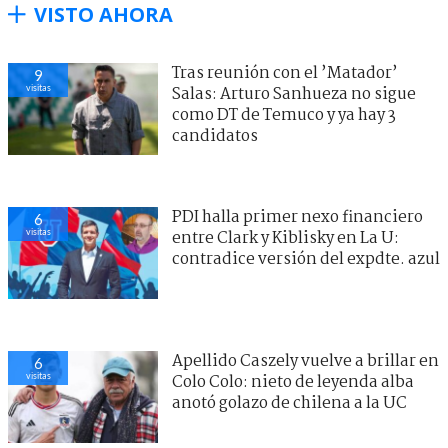
VISTO AHORA
Tras reunión con el ’Matador’
9
visitas
Salas: Arturo Sanhueza no sigue
como DT de Temuco y ya hay 3
candidatos
PDI halla primer nexo financiero
6
visitas
entre Clark y Kiblisky en La U:
contradice versión del expdte. azul
Apellido Caszely vuelve a brillar en
6
visitas
Colo Colo: nieto de leyenda alba
anotó golazo de chilena a la UC