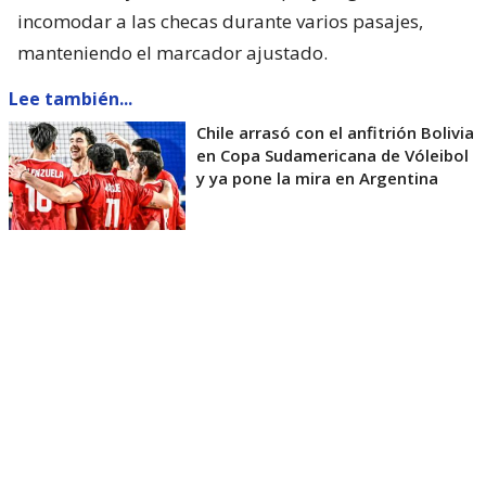
incomodar a las checas durante varios pasajes,
manteniendo el marcador ajustado.
Lee también...
Chile arrasó con el anfitrión Bolivia
en Copa Sudamericana de Vóleibol
y ya pone la mira en Argentina
Sin embargo, la mayor efectividad de las forasteras
en los puntos decisivos terminó sellando el 25-21 y
el triunfo en sets consecutivos.
La selección nacional continuará su participación
este viernes 7 de agosto frente a
Tailandia
, el
sábado 8 ante
Estados Unidos
, el lunes 10 contra