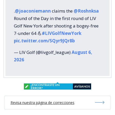
.
@joaconiemann
claims the
@Roshnksa
Round of the Day in the first round of LIV
Golf New York after shooting a bogey-free
7-under 64 💪
#LIVGolfNewYork
pic.twitter.com/SQyr9JQr8b
— LIV Golf (@livgolf_league)
August 6,
2026
¿ENCONTRASTE UN
AVÍSANOS
ERROR?
Revisa nuestra página de correcciones