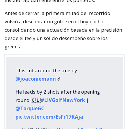
instaló rápidamente entre los punteros.
Antes de cerrar la primera mitad del recorrido
volvió a descontar un golpe en el hoyo ocho,
consolidando una actuación basada en la precisión
desde el tee y un sólido desempeño sobre los
greens.
This cut around the tree by
@joaconiemann
🤌
He leads by 2 shots after the opening
round 🇨🇱
#LIVGolfNewYork
|
@TorqueGC_
pic.twitter.com/EsFr17KAja