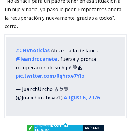
“No es fácil para un padre tener en esa situación a
un hijo y nada, ya pasó lo peor. Empezamos ahora
la recuperación y nuevamente, gracias a todos”,
cerró.
#CHVnoticias
Abrazo a la distancia
@leandrocanete
, fuerza y pronta
recuperación de su hijo! 💙🫂
pic.twitter.com/6qYrxe7Ylo
— JuanchUncho 🎸🤘💙
(@Juanchunchovie1)
August 6, 2026
¿ENCONTRASTE UN
AVÍSANOS
ERROR?