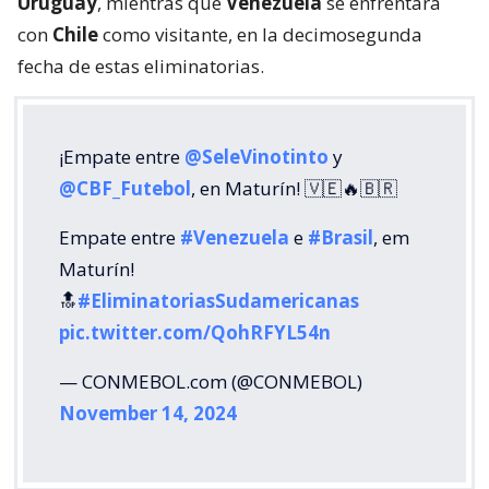
Uruguay
, mientras que
Venezuela
se enfrentará
con
Chile
como visitante, en la decimosegunda
fecha de estas eliminatorias.
¡Empate entre
@SeleVinotinto
y
@CBF_Futebol
, en Maturín! 🇻🇪🔥🇧🇷
Empate entre
#Venezuela
e
#Brasil
, em
Maturín!
🔝
#EliminatoriasSudamericanas
pic.twitter.com/QohRFYL54n
— CONMEBOL.com (@CONMEBOL)
November 14, 2024