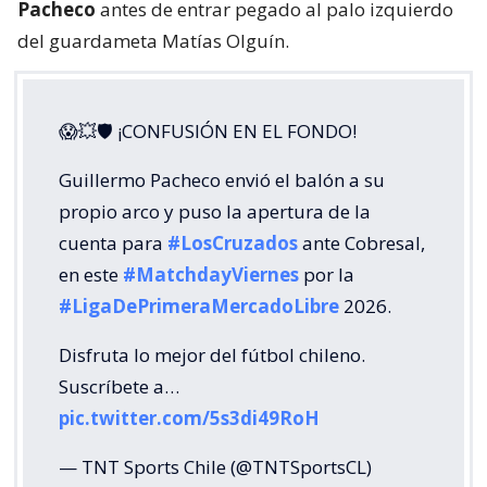
Pacheco
antes de entrar pegado al palo izquierdo
del guardameta Matías Olguín.
😱💥🛡 ¡CONFUSIÓN EN EL FONDO!
Guillermo Pacheco envió el balón a su
propio arco y puso la apertura de la
cuenta para
#LosCruzados
ante Cobresal,
en este
#MatchdayViernes
por la
#LigaDePrimeraMercadoLibre
2026.
Disfruta lo mejor del fútbol chileno.
Suscríbete a…
pic.twitter.com/5s3di49RoH
— TNT Sports Chile (@TNTSportsCL)