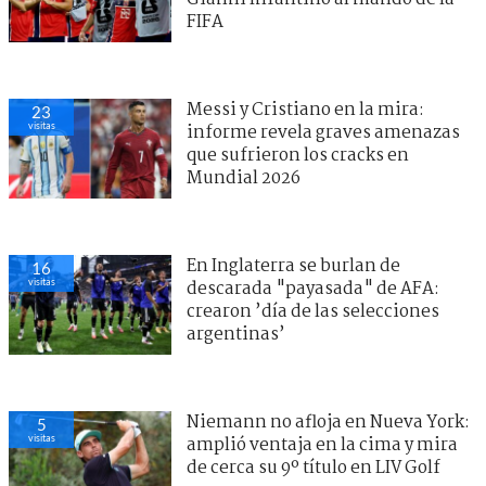
FIFA
Messi y Cristiano en la mira:
20
visitas
informe revela graves amenazas
que sufrieron los cracks en
Mundial 2026
En Inglaterra se burlan de
17
visitas
descarada "payasada" de AFA:
crearon ’día de las selecciones
argentinas’
Niemann no afloja en Nueva York:
15
visitas
amplió ventaja en la cima y mira
de cerca su 9º título en LIV Golf