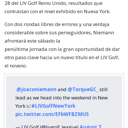
28 del LIV Golf Reino Unido, resultados que
contrastan con el nivel exhibido en Nueva York.
Con dos rondas libres de errores y una ventaja
considerable sobre sus perseguidores, Niemann
afrontará este sábado la
penúltima jornada con la gran oportunidad de dar
otro paso clave hacia un nuevo título en el LIV Golf,
el noveno.
.
@joaconiemann
and
@TorqueGC_
still
lead as we head into the weekend in New
York 📈
#LIVGolfNewYork
pic.twitter.com/EFbWFBZMUS
— LIV Golf (@livgolf_league)
August 7,