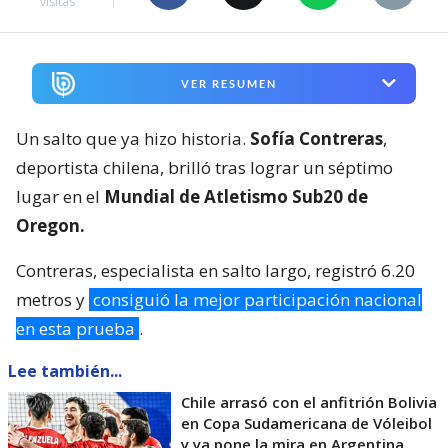
visitas
VER RESUMEN
Un salto que ya hizo historia.
Sofía Contreras
,
deportista chilena, brilló tras lograr un séptimo
lugar en el
Mundial de Atletismo Sub20 de
Oregon.
Contreras, especialista en salto largo, registró 6.20
metros y
consiguió la mejor participación nacional
en esta prueba
.
Lee también...
Chile arrasó con el anfitrión Bolivia
en Copa Sudamericana de Vóleibol
y ya pone la mira en Argentina