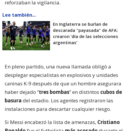
reforzaban la vigilancia.
Lee también...
En Inglaterra se burlan de
descarada "payasada" de AFA:
crearon ’día de las selecciones
argentinas’
En pleno partido, una nueva llamada obligó a
desplegar especialistas en explosivos y unidades
caninas K-9 después de que un hombre asegurara
haber dejado “
tres bombas
” en distintos
cubos de
basura
del estadio. Los agentes registraron las
instalaciones para descartar cualquier riesgo.
Si Messi encabezó la lista de amenazas,
Cristiano
Ronaldo
fue el futbolista
más acosado
durante el