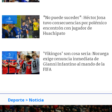
"No puede suceder": Héctor Jona
6
visitas
tuvo consecuencias por polémico
encontrón con jugador de
Huachipato
’Vikingos’ son cosa seria: Noruega
5
visitas
exige renuncia inmediata de
Gianni Infantino al mando de la
FIFA
Deporte
> Noticia