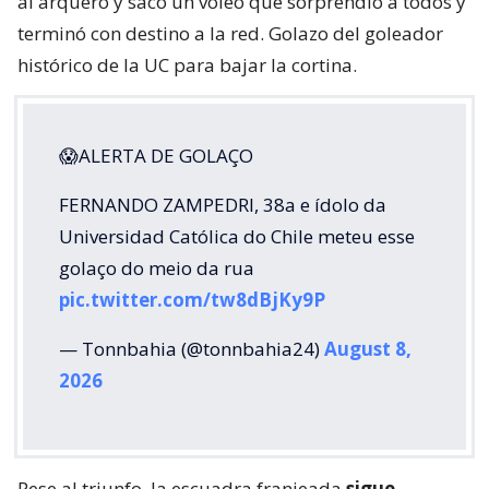
al arquero y sacó un voleo que sorprendió a todos y
terminó con destino a la red. Golazo del goleador
histórico de la UC para bajar la cortina.
😱ALERTA DE GOLAÇO
FERNANDO ZAMPEDRI, 38a e ídolo da
Universidad Católica do Chile meteu esse
golaço do meio da rua
pic.twitter.com/tw8dBjKy9P
— Tonnbahia (@tonnbahia24)
August 8,
2026
Pese al triunfo, la escuadra franjeada
sigue