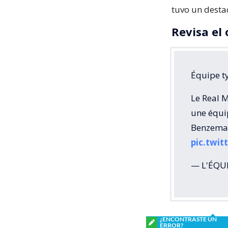
tuvo un desta
Revisa el 
Équipe t
Le Real 
une équi
Benzema
pic.twit
— L'ÉQUI
¿ENCONTRASTE UN
ERROR?