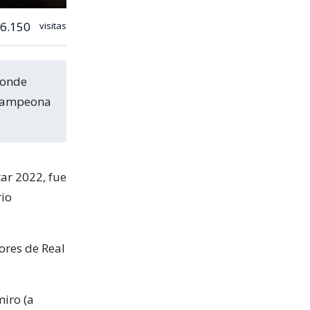
6.150
visitas
a campeona
ar 2022, fue
rio
ores de Real
miro (a