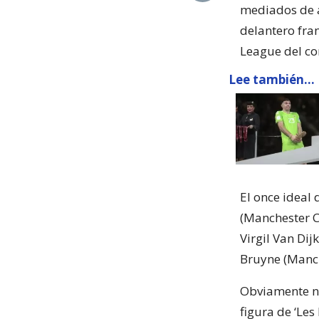
mediados de a
delantero fra
League del co
Lee también...
El once ideal 
(Manchester Ci
Virgil Van Dij
Bruyne (Manch
Obviamente no
figura de ‘Le