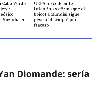
n Cabo Verde
UEFA no cede ante
jero:
Infantino y afirma que el
teósico
boicot a Mundial sigue
a Vozinha en
pese a ’disculpa’ por
fracaso
e Yan Diomande: sería