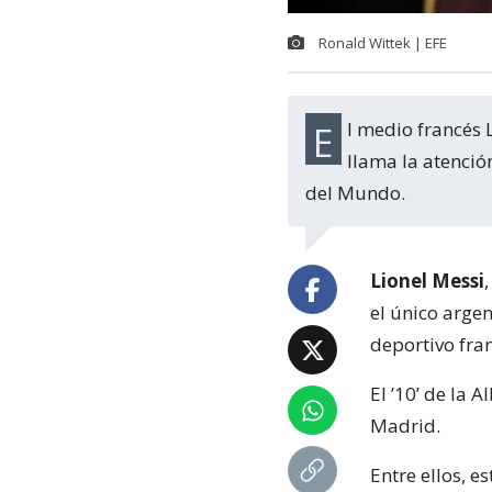
Ronald Wittek | EFE
El medio francés L'Equipe reveló su tradicional oncena de la temporada, donde
llama la atenció
del Mundo.
Lionel Messi
el único argen
deportivo fra
El ’10’ de la
Madrid.
Entre ellos, e