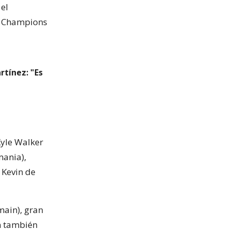
el
ma Champions
tínez: "Es
Kyle Walker
mania),
a Kevin de
main), gran
en también