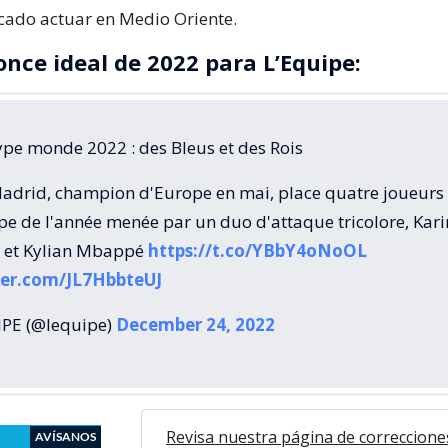
cado actuar en Medio Oriente.
once ideal de 2022 para L’Equipe:
ype monde 2022 : des Bleus et des Rois
Madrid, champion d'Europe en mai, place quatre joueurs
pe de l'année menée par un duo d'attaque tricolore, Kar
 et Kylian Mbappé
https://t.co/YBbY4oNoOL
ter.com/JL7HbbteUJ
PE (@lequipe)
December 24, 2022
Revisa nuestra página de correccione
AVÍSANOS