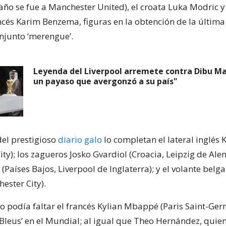
ño se fue a Manchester United), el croata Luka Modric y 
ncés Karim Benzema, figuras en la obtención de la últi
njunto ‘merengue’.
Leyenda del Liverpool arremete contra Dibu Mar
un payaso que avergonzó a su país"
del prestigioso
diario galo
lo completan el lateral inglés 
ty); los zagueros Josko Gvardiol (Croacia, Leipzig de Ale
k (Países Bajos, Liverpool de Inglaterra); y el volante belg
ester City).
 podía faltar el francés Kylian Mbappé (Paris Saint-Ger
s Bleus’ en el Mundial; al igual que Theo Hernández, qui