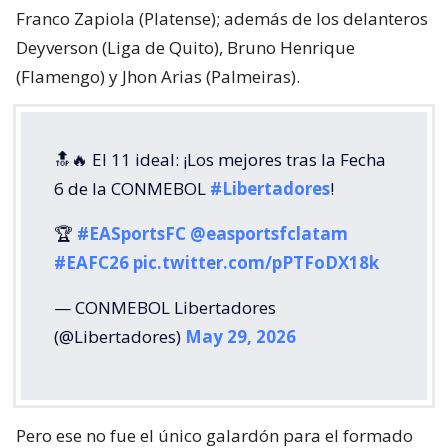
Franco Zapiola (Platense); además de los delanteros
Deyverson (Liga de Quito), Bruno Henrique
(Flamengo) y Jhon Arias (Palmeiras).
🔝🔥 El 11 ideal: ¡Los mejores tras la Fecha
6 de la CONMEBOL
#Libertadores
!
🏆
#EASportsFC
@easportsfclatam
#EAFC26
pic.twitter.com/pPTFoDX18k
— CONMEBOL Libertadores
(@Libertadores)
May 29, 2026
Pero ese no fue el único galardón para el formado