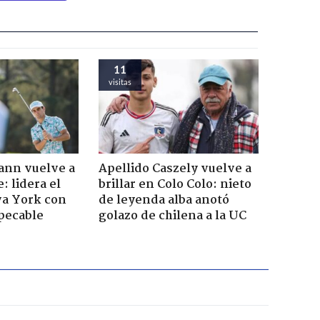
11
visitas
ann vuelve a
Apellido Caszely vuelve a
: lidera el
brillar en Colo Colo: nieto
va York con
de leyenda alba anotó
pecable
golazo de chilena a la UC