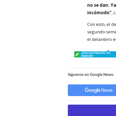
no se dan. Y
incómodo”
, 
Con esto, el d
segundo semes
el delantero e
¿ENCONTRASTE UN
ERROR?
Síguenos en Google News: