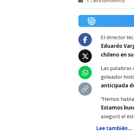
X | @ElEspectadorUy
El director t
Eduardo Var
chileno en su
Las palabras 
goleador hist
anticipada d
“Hemos hablad
Estamos busc
aseguró el es
Lee también...