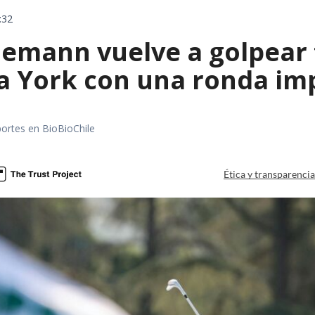
:32
emann vuelve a golpear f
a York con una ronda im
portes en BioBioChile
Ética y transparenci