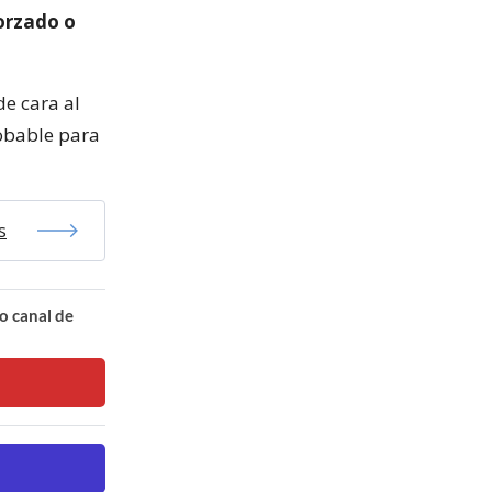
forzado o
de cara al
robable para
s
o canal de