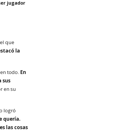
ser jugador
 el que
stacó la
 en todo.
En
a sus
r en su
o logró
e quería.
es las cosas