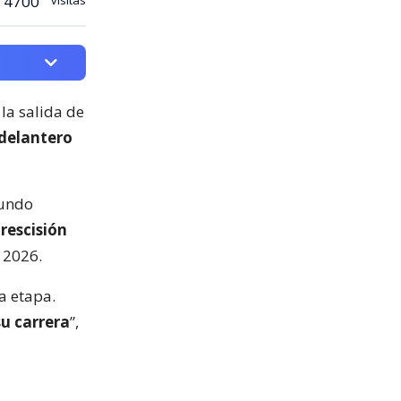
4700
a la salida de
 delantero
gundo
 rescisión
 2026.
a etapa.
u carrera
”,