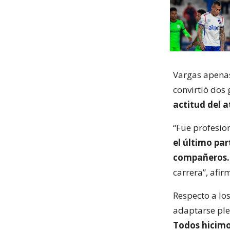
Vargas apenas
convirtió dos 
actitud del 
“Fue profesion
el último par
compañeros.
carrera”, afir
Respecto a los
adaptarse pl
Todos hicimos