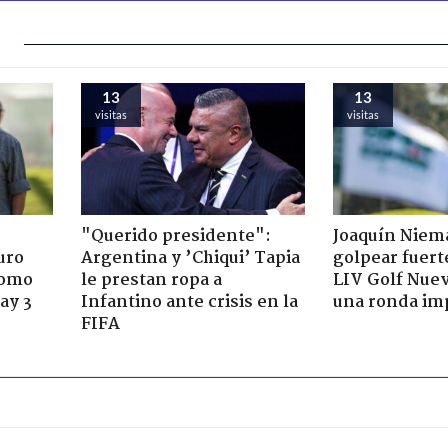
13
13
visitas
visitas
"Querido presidente":
Joaquín Niem
uro
Argentina y ’Chiqui’ Tapia
golpear fuerte
como
le prestan ropa a
LIV Golf Nue
ay 3
Infantino ante crisis en la
una ronda im
FIFA