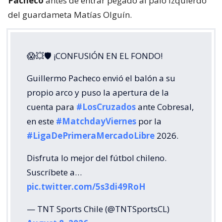
Pacheco
antes de entrar pegado al palo izquierdo
del guardameta Matías Olguín.
😱💥🛡 ¡CONFUSIÓN EN EL FONDO!
Guillermo Pacheco envió el balón a su
propio arco y puso la apertura de la
cuenta para
#LosCruzados
ante Cobresal,
en este
#MatchdayViernes
por la
#LigaDePrimeraMercadoLibre
2026.
Disfruta lo mejor del fútbol chileno.
Suscríbete a…
pic.twitter.com/5s3di49RoH
— TNT Sports Chile (@TNTSportsCL)