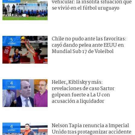
vehicular: la insólita situación que
se vivió en el fútbol uruguayo
Chile no pudo ante las favoritas:
5
visitas
cayó dando pelea ante EEUU en
Mundial Sub 17 de Voleibol
Heller, Kiblisky y más:
4
visitas
revelaciones de caso Sartor
golpean fuerte a La U con
acusación a liquidador
Nelson Tapia renuncia a Imperial
4
visitas
Unido tras protagonizar accidente