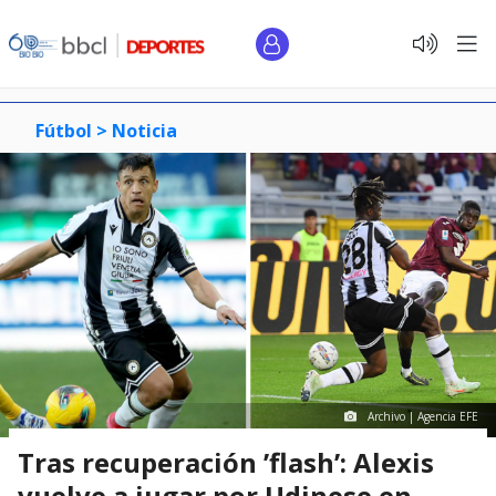
Fútbol >
Noticia
Archivo | Agencia EFE
Tras recuperación ’flash’: Alexis
vuelve a jugar por Udinese en