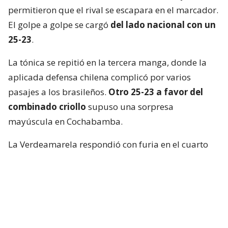
permitieron que el rival se escapara en el marcador.
El golpe a golpe se cargó
del lado nacional con un
25-23
.
La tónica se repitió en la tercera manga, donde la
aplicada defensa chilena complicó por varios
pasajes a los brasileños.
Otro 25-23 a favor del
combinado criollo
supuso una sorpresa
mayúscula en Cochabamba.
La Verdeamarela respondió con furia en el cuarto
set y, aprovechando el desgaste chileno, se quedó
con el parcial
por un claro 25-13
.
El tie break, primero que se jugaba en el torneo, no
fue apto para cardíacos. Brasil logró dos puntos de
ventaja, pero los “Guerreros Rojos” remontaron y