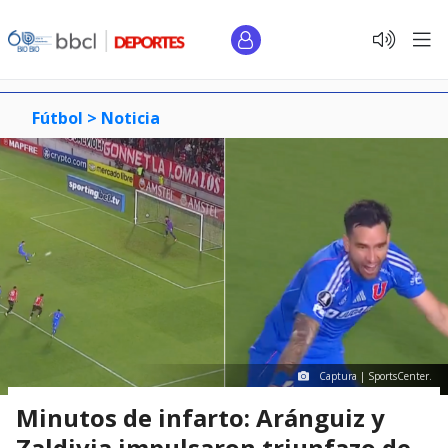
Fútbol >
Noticia
Captura | SportsCenter.
Minutos de infarto: Aránguiz y
Zaldivia impulsaron triunfazo de