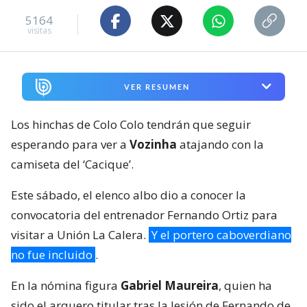
5164
visitas
VER RESUMEN
Los hinchas de Colo Colo tendrán que seguir
esperando para ver a
Vozinha
atajando con la
camiseta del ‘Cacique’.
Este sábado, el elenco albo dio a conocer la
convocatoria del entrenador Fernando Ortiz para
visitar a Unión La Calera.
Y el portero caboverdiano
no fue incluido
.
En la nómina figura
Gabriel Maureira
, quien ha
sido el arquero titular tras la lesión de Fernando de