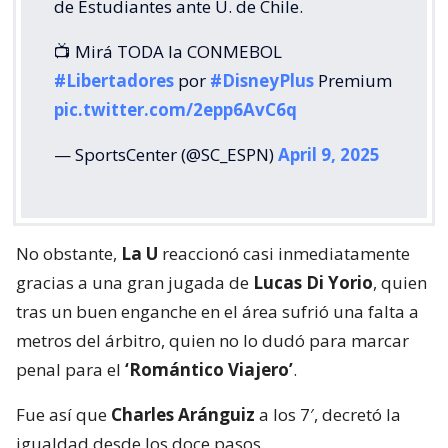
de Estudiantes ante U. de Chile.
📺 Mirá TODA la CONMEBOL
#Libertadores
por
#DisneyPlus
Premium
pic.twitter.com/2epp6AvC6q
— SportsCenter (@SC_ESPN)
April 9, 2025
No obstante,
La U
reaccionó casi inmediatamente
gracias a una gran jugada de
Lucas Di Yorio
, quien
tras un buen enganche en el área sufrió una falta a
metros del árbitro, quien no lo dudó para marcar
penal para el
‘Romántico Viajero’
.
Fue así que
Charles Aránguiz
a los 7′, decretó la
igualdad desde los doce pasos.