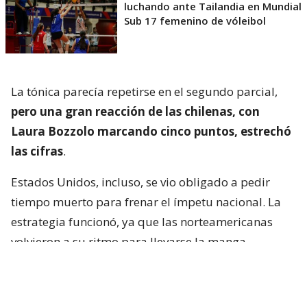
luchando ante Tailandia en Mundial
Sub 17 femenino de vóleibol
La tónica parecía repetirse en el segundo parcial,
pero una gran reacción de las chilenas, con
Laura Bozzolo marcando cinco puntos, estrechó
las cifras
.
Estados Unidos, incluso, se vio obligado a pedir
tiempo muerto para frenar el ímpetu nacional. La
estrategia funcionó, ya que las norteamericanas
volvieron a su ritmo para llevarse la manga.
El tercer set tuvo una tónica similar al segundo, con
un Chile que no se achicó y logró resistir la potencia