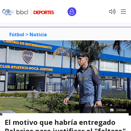
Fútbol >
Noticia
Infobae
El motivo que habría entregado
Palacios para justificar el "faltazo"