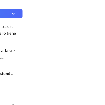
ntras se
 lo tiene
cada vez
os.
esionó a