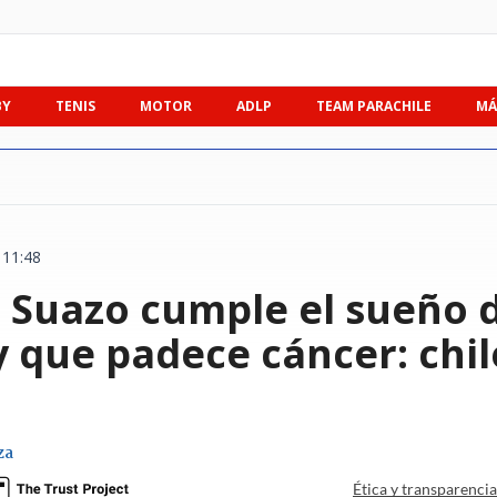
BY
TENIS
MOTOR
ADLP
TEAM PARACHILE
MÁ
 11:48
Suazo cumple el sueño d
 que padece cáncer: chi
za
Ética y transparenci