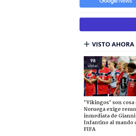
VISTO AHORA
98
visitas
’Vikingos’ son cosa 
Noruega exige renu
inmediata de Gianni
Infantino al mando 
FIFA