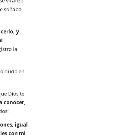
e viralizó
ue soñaba
erlo, y
mi
istro la
 no dudó en
que Dios te
ía conocer
,
dos’.
iones, igual
les con mi