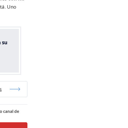
stá. Uno
 su
s
o canal de