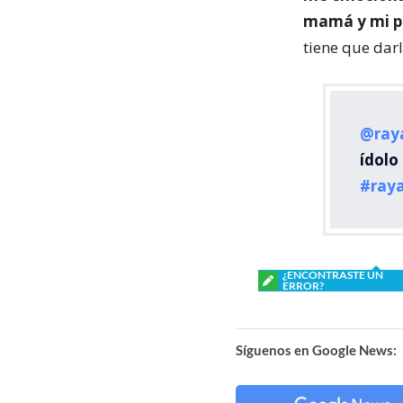
mamá y mi 
tiene que darl
@ray
ídolo
#ray
¿ENCONTRASTE UN
ERROR?
Síguenos en Google News: