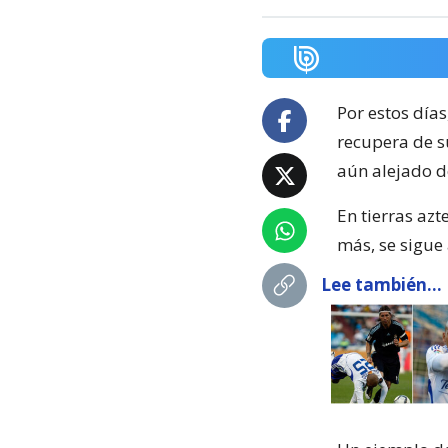
Por estos días
recupera de su
aún alejado d
En tierras azt
más, se sigue
Lee también...