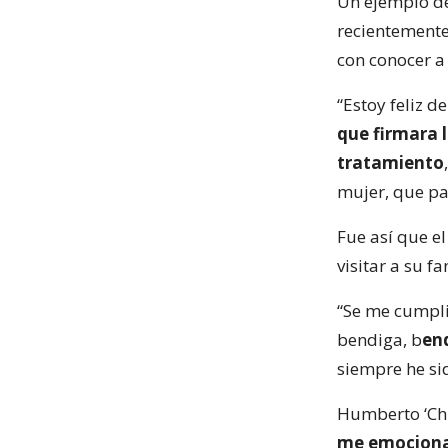
Un ejemplo de 
recientemente
con conocer a 
“Estoy feliz 
que firmara 
tratamiento
mujer, que p
Fue así que el
visitar a su 
“Se me cumpli
bendiga, b
en
siempre he sid
Humberto ‘Chu
me emocionan