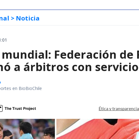
nal
> Noticia
1:01
 mundial: Federación de 
ó a árbitros con servici
o
portes en BioBioChile
Ética y transparenci