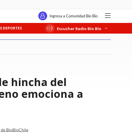
Ingresa a Comunidad Bío Bío
S DEPORTES
Escuchar Radio Bío Bío
e hincha del
leno emociona a
a de BioBioChile