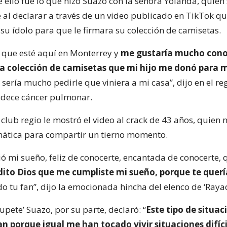
ello fue lo que hizo Suazo con la señora Yolanda, quien s
 al declarar a través de un video publicado en TikTok q
su ídolo para que le firmara su colección de camisetas.
de que esté aquí en Monterrey y
me gustaría mucho conoc
la colección de camisetas que mi hijo me donó para 
, sería mucho pedirle que viniera a mi casa”, dijo en el reg
adece cáncer pulmonar.
 club regio le mostró el video al crack de 43 años, quien
fanática para compartir un tierno momento.
ó mi sueño, feliz de conocerte, encantada de conocerte, 
dito Dios que me cumpliste mi sueño, porque te quer
o tu fan”, dijo la emocionada hincha del elenco de ‘Raya
pete’ Suazo, por su parte, declaró: “
Este tipo de situac
 porque igual me han tocado vivir situaciones difíci