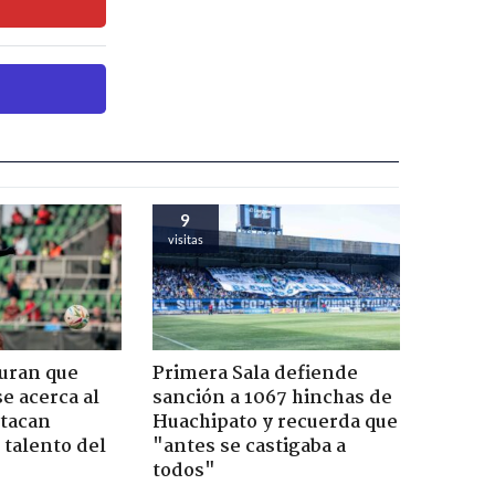
9
visitas
guran que
Primera Sala defiende
e acerca al
sanción a 1067 hinchas de
stacan
Huachipato y recuerda que
 talento del
"antes se castigaba a
todos"