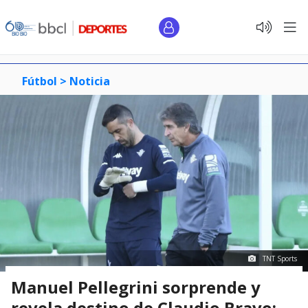
Fútbol >
Noticia
TNT Sports
Manuel Pellegrini sorprende y
revela destino de Claudio Bravo: