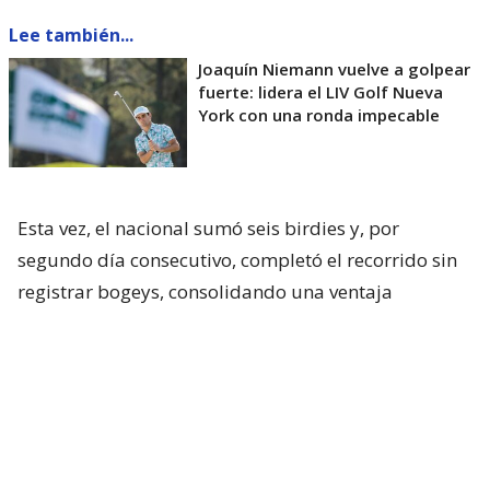
Lee también...
Joaquín Niemann vuelve a golpear
fuerte: lidera el LIV Golf Nueva
York con una ronda impecable
Esta vez, el nacional sumó seis birdies y, por
segundo día consecutivo, completó el recorrido sin
registrar bogeys, consolidando una ventaja
importante de cara a la ronda decisiva.
Our leader
@joaconiemann
gets the
second round underway at Trump
National Golf Club Bedminster 🇺🇸