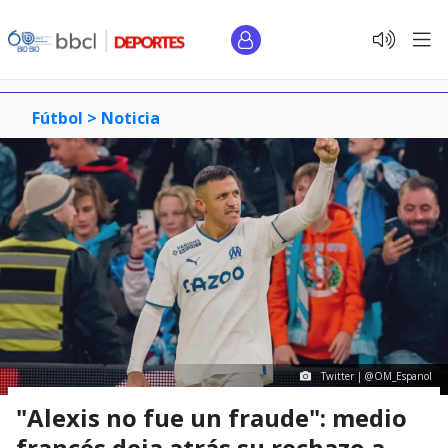
Fútbol >
Noticia
Twitter | @OM_Espanol
"Alexis no fue un fraude": medio
francés deja atrás su rechazo a