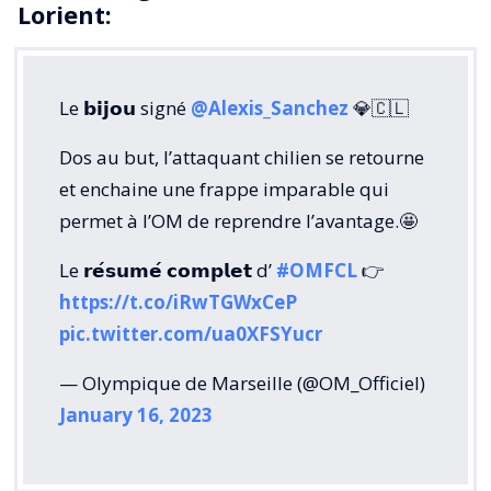
Lorient:
Le 𝗯𝗶𝗷𝗼𝘂 signé
@Alexis_Sanchez
💎🇨🇱
Dos au but, l’attaquant chilien se retourne
et enchaine une frappe imparable qui
permet à l’OM de reprendre l’avantage.🤩
Le 𝗿𝗲́𝘀𝘂𝗺𝗲́ 𝗰𝗼𝗺𝗽𝗹𝗲𝘁 d’
#OMFCL
👉
https://t.co/iRwTGWxCeP
pic.twitter.com/ua0XFSYucr
— Olympique de Marseille (@OM_Officiel)
January 16, 2023