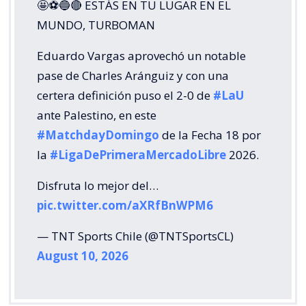
🤩⚽🔵🔴 ESTÁS EN TU LUGAR EN EL
MUNDO, TURBOMAN
Eduardo Vargas aprovechó un notable
pase de Charles Aránguiz y con una
certera definición puso el 2-0 de
#LaU
ante Palestino, en este
#MatchdayDomingo
de la Fecha 18 por
la
#LigaDePrimeraMercadoLibre
2026.
Disfruta lo mejor del…
pic.twitter.com/aXRfBnWPM6
— TNT Sports Chile (@TNTSportsCL)
August 10, 2026