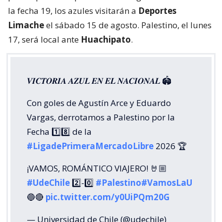
la fecha 19, los azules visitarán a
Deportes
Limache
el sábado 15 de agosto. Palestino, el lunes
17, será local ante
Huachipato
.
𝑽𝑰𝑪𝑻𝑶𝑹𝑰𝑨 𝑨𝒁𝑼𝑳 𝑬𝑵 𝑬𝑳 𝑵𝑨𝑪𝑰𝑶𝑵𝑨𝑳 🏟️
Con goles de Agustín Arce y Eduardo
Vargas, derrotamos a Palestino por la
Fecha 1️⃣8️⃣ de la
#LigadePrimeraMercadoLibre
2026 🏆
¡VAMOS, ROMÁNTICO VIAJERO! 🤘🏼
#UdeChile
2️⃣-0️⃣
#Palestino
#VamosLaU
🔵🔴
pic.twitter.com/y0UiPQm20G
— Universidad de Chile (@udechile)