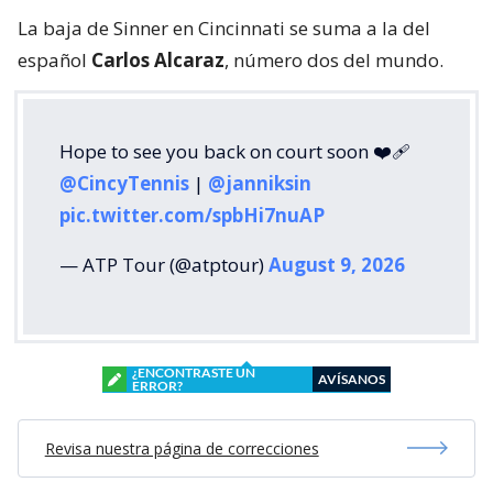
La baja de Sinner en Cincinnati se suma a la del
español
Carlos Alcaraz
, número dos del mundo.
Hope to see you back on court soon ❤️‍🩹
@CincyTennis
|
@janniksin
pic.twitter.com/spbHi7nuAP
— ATP Tour (@atptour)
August 9, 2026
¿ENCONTRASTE UN
AVÍSANOS
ERROR?
Revisa nuestra página de correcciones