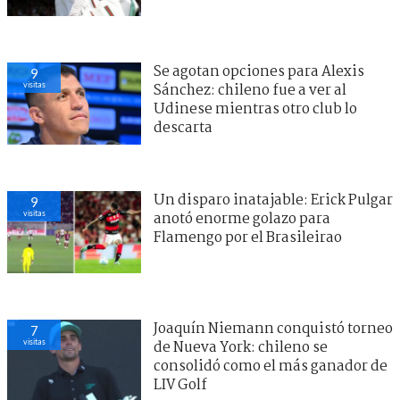
Se agotan opciones para Alexis
9
visitas
Sánchez: chileno fue a ver al
Udinese mientras otro club lo
descarta
Un disparo inatajable: Erick Pulgar
9
visitas
anotó enorme golazo para
Flamengo por el Brasileirao
Joaquín Niemann conquistó torneo
7
visitas
de Nueva York: chileno se
consolidó como el más ganador de
LIV Golf