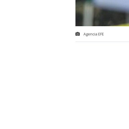
Agencia EFE
El golfista ch
firmó una de 
exclusivo del
National Gol
El capitán de
bajo par, grac
Su rendimient