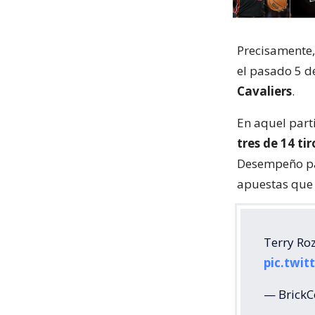
Precisamente,
el pasado 5 d
Cavaliers
.
En aquel part
tres de 14 ti
Desempeño pa
apuestas que 
Terry Roz
pic.twi
— BrickC