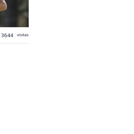
3644
visitas
 discretos y
o líder
nte
Trump
olpes, siete
 el inglés