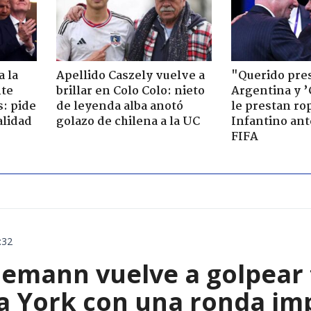
 la
Apellido Caszely vuelve a
"Querido pre
nte
brillar en Colo Colo: nieto
Argentina y ’
s: pide
de leyenda alba anotó
le prestan ro
alidad
golazo de chilena a la UC
Infantino ante
FIFA
:32
emann vuelve a golpear f
a York con una ronda im