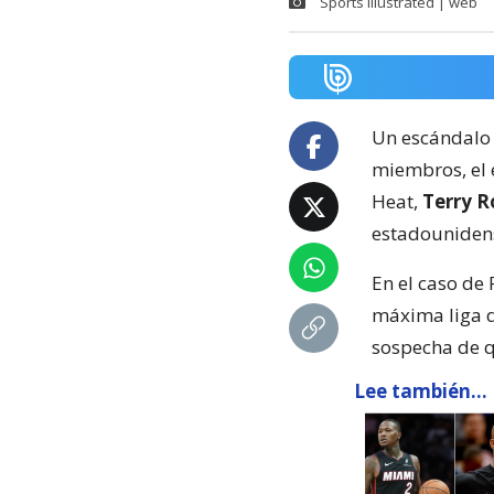
Sports Illustrated | web
Un escándalo 
miembros, el 
Heat,
Terry R
estadouniden
En el caso de
máxima liga d
sospecha de qu
Lee también...