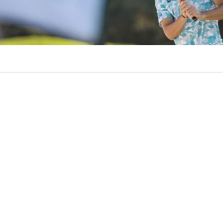
VER RESUMEN
ileno
Joaquín Niemann
dejó atrás semanas de resultados
las mejores tarjetas de la temporada para quedarse com
LIV Golf Nueva York
, torneo que se disputa en el exige
f Club Bedminster
.
 Torque GC completó una brillante primera ronda de 64 g
ias a un recorrido perfecto: siete birdies y ningún bogey.
o le permitió tomar
una ventaja de dos impactos
sobre