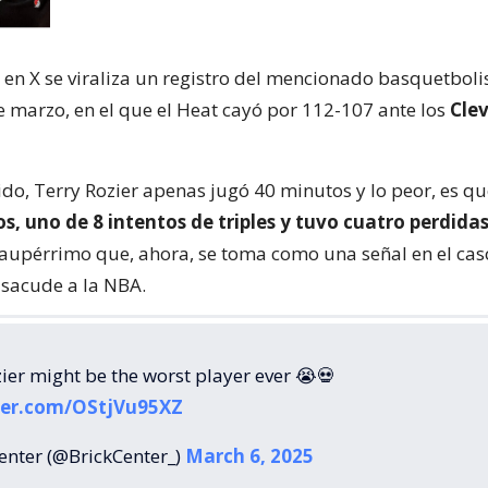
 en X se viraliza un registro del mencionado basquetboli
e marzo, en el que el Heat cayó por 112-107 ante los
Cle
ido, Terry Rozier apenas jugó 40 minutos y lo peor, es q
ros, uno de 8 intentos de triples y tuvo cuatro perdida
upérrimo que, ahora, se toma como una señal en el cas
sacude a la NBA.
ier might be the worst player ever 😭💀
tter.com/OStjVu95XZ
enter (@BrickCenter_)
March 6, 2025