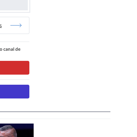
s
o canal de