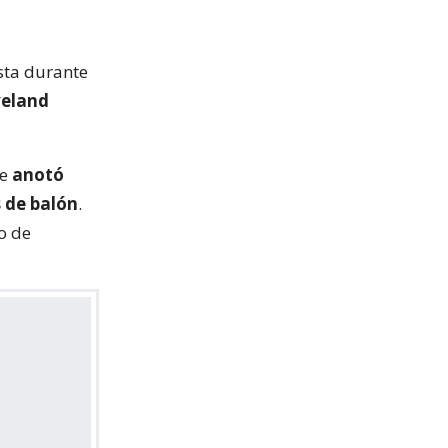
sta durante
veland
ue
anotó
s de balón
.
o de