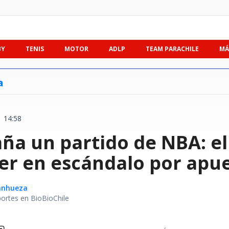
BY
TENIS
MOTOR
ADLP
TEAM PARACHILE
MÁ
a
| 14:58
aña un partido de NBA: e
ier en escándalo por apu
Sanhueza
portes en BioBioChile