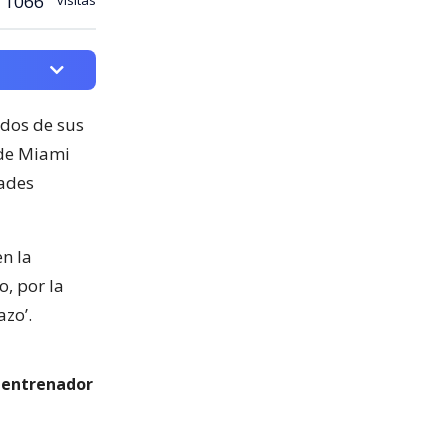
1066
dos de sus
 de Miami
dades
n la
, por la
azo’.
l entrenador