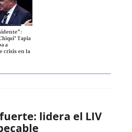
sidente":
Chiqui’ Tapia
pa a
 crisis en la
uerte: lidera el LIV
pecable