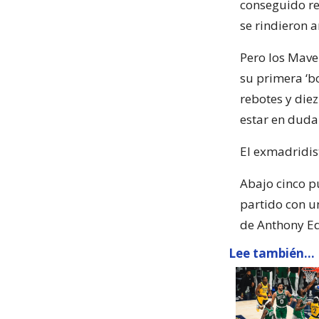
conseguido re
se rindieron 
Pero los Mave
su primera ‘bo
rebotes y die
estar en duda 
El exmadridis
Abajo cinco p
partido con un
de Anthony E
Lee también...