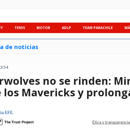
BY
TENIS
MOTOR
ADLP
TEAM PARACHILE
MÁ
a de noticias
3:54
rwolves no se rinden: M
 los Mavericks y prolonga
ia EFE
.
Ética y transparenci