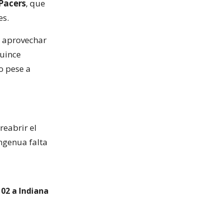
Pacers
, que
es.
n aprovechar
quince
o pese a
reabrir el
ingenua falta
102 a Indiana