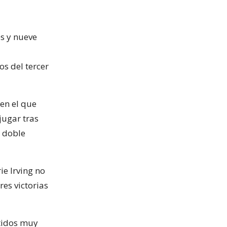
es y nueve
os del tercer
 en el que
jugar tras
n doble
ie Irving no
es victorias
rtidos muy