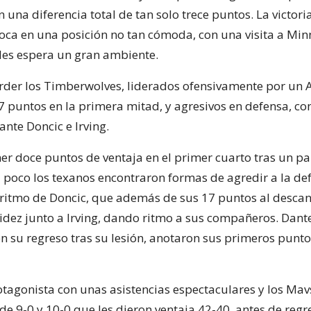
 una diferencia total de tan solo trece puntos. La victori
loca en una posición no tan cómoda, con una visita a Min
les espera un gran ambiente.
rder los Timberwolves, liderados ofensivamente por un 
 puntos en la primera mitad, y agresivos en defensa, co
nte Doncic e Irving.
er doce puntos de ventaja en el primer cuarto tras un pa
 poco los texanos encontraron formas de agredir a la def
l ritmo de Doncic, que además de sus 17 puntos al descan
idez junto a Irving, dando ritmo a sus compañeros. Dan
en su regreso tras su lesión, anotaron sus primeros punto
otagonista con unas asistencias espectaculares y los Mav
de 9-0 y 10-0 que les dieron ventaja 42-40, antes de regr