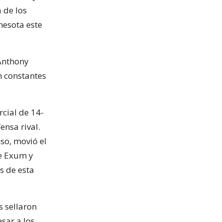
a de los
nesota este
Anthony
n constantes
rcial de 14-
ensa rival.
so, movió el
te Exum y
s de esta
s sellaron
esar a los