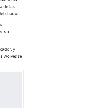
a de las
del choque.
es
ieron
cador, y
os Wolves se