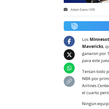
Adam Davis I EFE
Los
Minnesot
Mavericks
, q
ganaron por 10
para este jue
Tenían todo pr
NBA por prime
Airlines Cente
el cuarto perí
Ningún equipo