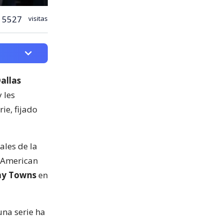
5527
visitas
allas
 les
ie, fijado
ales de la
 American
ny Towns
en
una serie ha