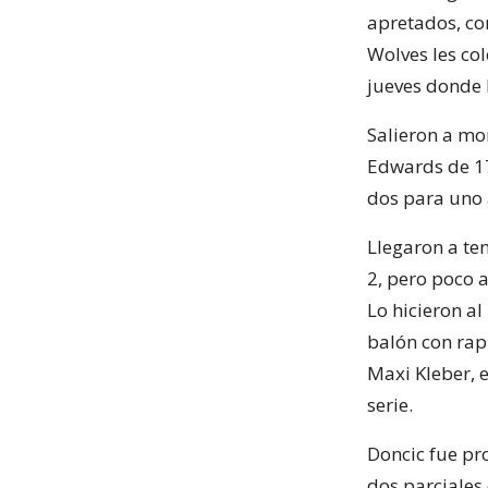
apretados, con
Wolves les co
jueves donde 
Salieron a mo
Edwards de 17
dos para uno a
Llegaron a ten
2, pero poco a
Lo hicieron a
balón con rap
Maxi Kleber, 
serie.
Doncic fue pr
dos parciales 