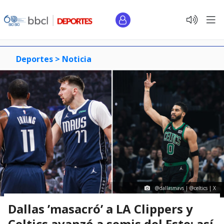
Deportes >
Noticia
@dallasmavs | @celtics | X
Dallas ’masacró’ a LA Clippers y
Celtics avanzó a semis del Este: así