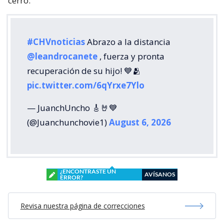
cerró.
#CHVnoticias
Abrazo a la distancia
@leandrocanete
, fuerza y pronta
recuperación de su hijo! 💙🫂
pic.twitter.com/6qYrxe7Ylo
— JuanchUncho 🎸🤘💙
(@Juanchunchovie1)
August 6, 2026
¿ENCONTRASTE UN
AVÍSANOS
ERROR?
Revisa nuestra página de correcciones