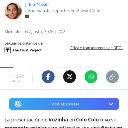
Jaime Zavala
Periodista de Deportes en BioBioChile
Miércoles 05 Agosto, 2026 | 20:22
Seguimos criterios de
Ética y transparencia de BBCL
11.054
visitas
VER RESUMEN
La presentación de
Vozinha
en
Colo Colo
tuvo su
momento estelar
este miércoles con
una fiesta en