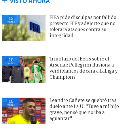
VISTO AHORA
FIFA pide disculpas por fallido
13
visitas
proyecto FFE y advierte que no
tolerará ataques contra su
integridad
Triunfazo del Betis sobre el
10
visitas
Arsenal: Pellegrini ilusiona a
verdiblancos de cara a LaLiga y
Champions
Leandro Cañete se quebró tras
10
visitas
duelo ante La U: "Tuve a mi hijo
grave, pensé que no iba a
aguantar"