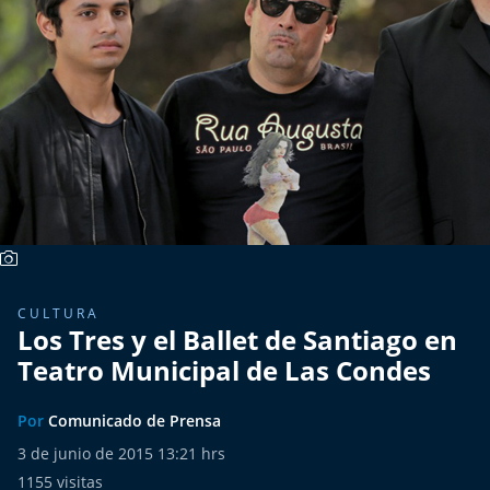
Más de Ti Podcast
Realizadores
Retropop
De Plato en Plato
Los Inestables
Más de 100 Días
CULTURA
Los Tres y el Ballet de Santiago en
Tu Mereces Ser Feliz
Teatro Municipal de Las Condes
Efemérides
Por
Comunicado de Prensa
Cultura y Espectáculos
3 de junio de 2015 13:21 hrs
1155
visitas