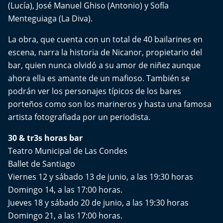
(Lucía), José Manuel Ghiso (Antonio) y Sofía
Aquí Estamos
Menteguiaga (La Diva).
Sello de raza
La obra, que cuenta con un total de 40 bailarines en
escena, narra la historia de Nicanor, propietario del
Trasnoche
bar, quien nunca olvidó a su amor de niñez aunque
ahora ella es amante de un mafioso. También se
Reto Inmobiliario
podrán ver los personajes típicos de los bares
porteños como son los marineros y hasta una famosa
Punto de Encuentro
artista fotografiada por un periodista.
Yo invito
30 & tr3s horas bar
Teatro Municipal de Las Condes
Ballet de Santiago
Viernes 12 y sábado 13 de junio, a las 19:30 horas
Domingo 14, a las 17:00 horas.
Jueves 18 y sábado 20 de junio, a las 19:30 horas
Domingo 21, a las 17:00 horas.