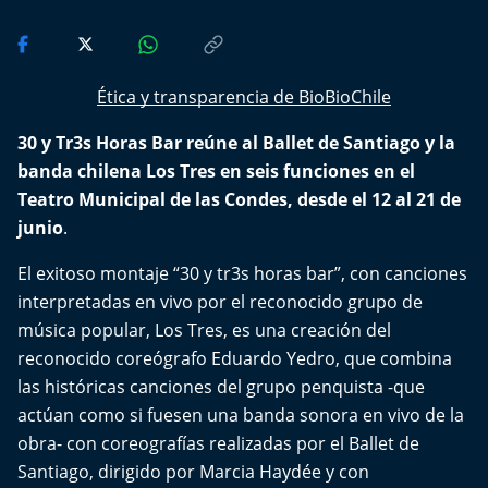
Del Fin del Mundo
Deportes
Ética y transparencia de BioBioChile
Conexión Digital
30 y Tr3s Horas Bar reúne al Ballet de Santiago y la
banda chilena Los Tres en seis funciones en el
La Ruta del Pulsar
Teatro Municipal de las Condes, desde el 12 al 21 de
junio
Psicología Abierta
.
El exitoso montaje “30 y tr3s horas bar”, con canciones
Impacto Tecnológico
interpretadas en vivo por el reconocido grupo de
música popular, Los Tres, es una creación del
Sesiones Dieciocheras
reconocido coreógrafo Eduardo Yedro, que combina
las históricas canciones del grupo penquista -que
Expreso PM
actúan como si fuesen una banda sonora en vivo de la
obra- con coreografías realizadas por el Ballet de
Conecta Vida
Santiago, dirigido por Marcia Haydée y con