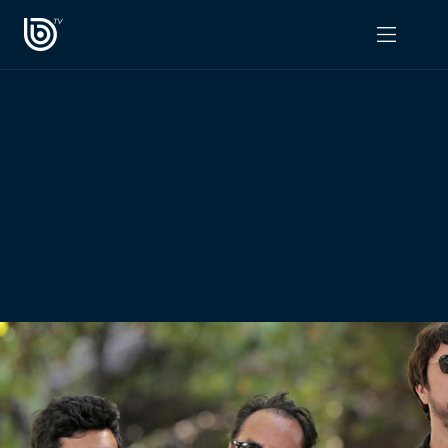
PROGRAMAS
OPINIÓN
Radiograma
PODCAST RADIOGRAMA
Expreso Bío Bío
Podría Ser Peor
La Entrevista de Tomás Mosciatti
Entrevistas BioBioTV
Comentarios de Tomás Mosciatti