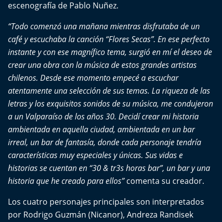
escenografía de Pablo Nuñez.
El Mejor País de Chile
“Todo comenzó una mañana mientras disfrutaba de un
Te invito a tomar once
café y escuchaba la canción “Flores Secas”. En ese perfecto
instante y con ese magnífico tema, surgió en mí el deseo de
Bío Bío en Ruta
crear una obra con la música de estos grandes artistas
chilenos. Desde ese momento empecé a escuchar
Especiales
atentamente una selección de sus temas. La riqueza de las
letras y los exquisitos sonidos de su música, me condujeron
Chiche cuadra y su parrilla
a un Valparaíso de los años 30. Decidí crear mi historia
ambientada en aquella ciudad, ambientada en un bar
Motorfem
irreal, un bar de fantasía, donde cada personaje tendría
Agenda Propia
características muy especiales y únicas. Sus vidas e
historias se cuentan en “30 & tr3s horas bar”, un bar y una
Chile, Historia de 30 años
historia que he creado para ellos”
comenta su creador.
Los cuatro personajes principales son interpretados
Carrera a La Moneda
por Rodrigo Guzmán (Nicanor), Andreza Randisek