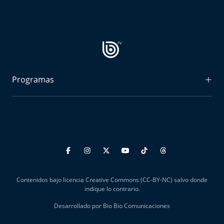
Programas
Radiograma
Expreso Bío Bío
Podría Ser Peor
La Entrevista de Tomás Mosciatti
Contenidos bajo licencia Creative Commons (CC-BY-NC) salvo donde
Entrevistas BioBioTV
indique lo contrario.
Desarrollado por Bio Bio Comunicaciones
Comentarios de Tomás Mosciatti