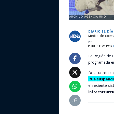
ARCHIVO AGENCIA UNO
DIARIO EL DÍA
Medio de comu
PUBLICADO POR
La Región de C
programada e
De acuerdo con
fue suspendi
el reciente si
infraestructu