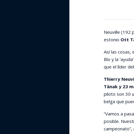
Neuville (192 
estonio
Ott T
Así las cosas,
Bío y la ‘ayud
que el líder de
Thierry Neuv
Tänak y 23 m
piloto son 30 
belga que pued
“Vamos a pasa
posible. Nuest
campeonato”, d