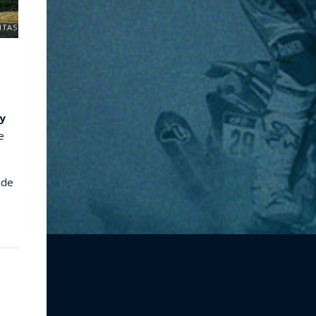
ITAS
y
e
 de