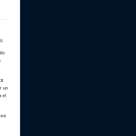
).
Bío
a
tt
r un
 el
sea