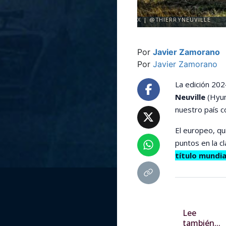
X | @THIERRYNEUVILLE
Por
Javier Zamorano
Por
Javier Zamorano
La edición 202
Neuville
(Hyun
nuestro país c
El europeo, qu
puntos en la cl
título mundia
Lee
también...