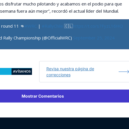
s disfrutar mucho pilotando y acabamos en el podio para que
semana fuera aún mejor”, recordó el actual líder del Mundial.
r round 11 👊
#WRC
|
#RallyChile
🇨🇱
https://t.co/s7FyzL16HQ
d Rally Championship (@OfficialWRC)
September 25, 2024
Revisa nuestra página de
AVÍSANOS
correcciones
Mostrar Comentarios