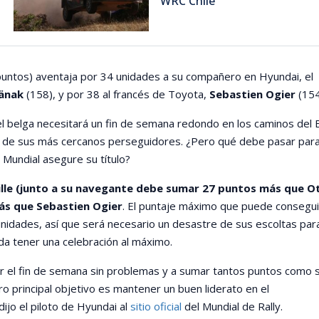
WRC Chile
puntos) aventaja por 34 unidades a su compañero en Hyundai, el
änak
(158), y por 38 al francés de Toyota,
Sebastien Ogier
(154
 el belga necesitará un fin de semana redondo en los caminos del 
a’ de sus más cercanos perseguidores. ¿Pero qué debe pasar par
l Mundial asegure su título?
ille (junto a su navegante debe sumar 27 puntos más que O
ás que Sebastien Ogier
. El puntaje máximo que puede consegui
unidades, así que será necesario un desastre de sus escoltas para
a tener una celebración al máximo.
r el fin de semana sin problemas y a sumar tantos puntos como 
ro principal objetivo es mantener un buen liderato en el
ijo el piloto de Hyundai al
sitio oficial
del Mundial de Rally.