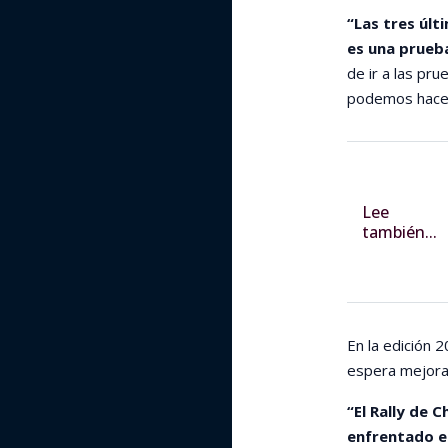
“Las tres últ
es una prueb
de ir a las pr
podemos hacerl
Lee
también...
En la edición 
espera mejorar
“El Rally de 
enfrentado 