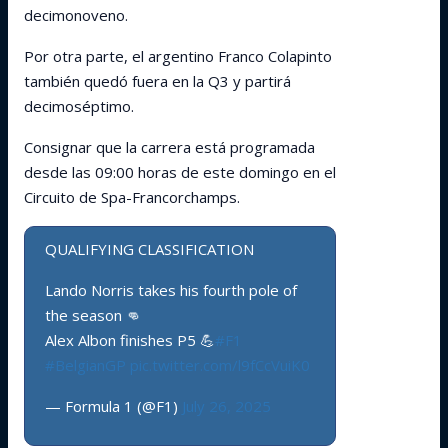
decimonoveno.
Por otra parte, el argentino Franco Colapinto
también quedó fuera en la Q3 y partirá
decimoséptimo.
Consignar que la carrera está programada
desde las 09:00 horas de este domingo en el
Circuito de Spa-Francorchamps.
QUALIFYING CLASSIFICATION
Lando Norris takes his fourth pole of
the season 👊
Alex Albon finishes P5 💪
#F1
#BelgianGP
pic.twitter.com/l9fCcVuiK0
— Formula 1 (@F1)
July 26, 2025