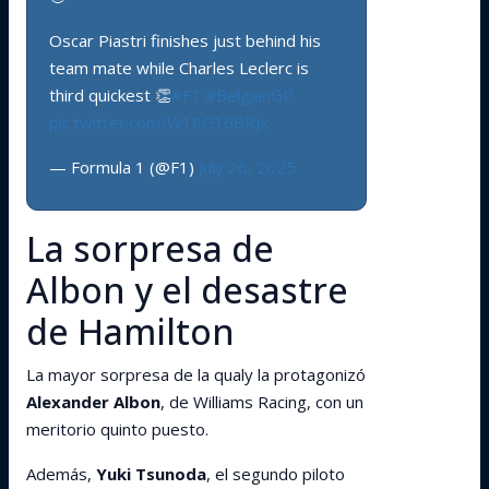
Oscar Piastri finishes just behind his
team mate while Charles Leclerc is
third quickest 👏
#F1
#BelgianGP
pic.twitter.com/W18G16BRjx
— Formula 1 (@F1)
July 26, 2025
La sorpresa de
Albon y el desastre
de Hamilton
La mayor sorpresa de la qualy la protagonizó
Alexander Albon
, de Williams Racing, con un
meritorio quinto puesto.
Además,
Yuki Tsunoda
, el segundo piloto