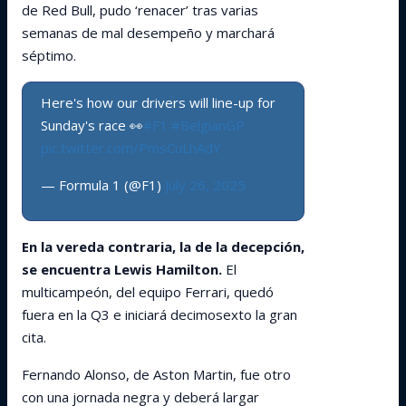
de Red Bull, pudo ‘renacer’ tras varias
semanas de mal desempeño y marchará
séptimo.
Here's how our drivers will line-up for
Sunday's race 👀
#F1
#BelgianGP
pic.twitter.com/PmsCuLhAdY
— Formula 1 (@F1)
July 26, 2025
En la vereda contraria, la de la decepción,
se encuentra Lewis Hamilton.
El
multicampeón, del equipo Ferrari, quedó
fuera en la Q3 e iniciará decimosexto la gran
cita.
Fernando Alonso, de Aston Martin, fue otro
con una jornada negra y deberá largar