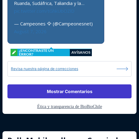
Ruanda, Sudáfrica, Taliandia y la…
pic.twitter.com/tGhkUbOZlD
— Campeones 🦅 (@Campeonesnet)
August 7, 2026
¿ENCONTRASTE UN
AVÍSANOS
ERROR?
Revisa nuestra página de correcciones
Mostrar Comentarios
Ética y transparencia de BioBioChile