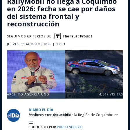
RallyMobil no llega a Coquimbo
en 2026: fecha se cae por daños
del sistema frontal y
reconstrucción
SEGUIMOS CRITERIOS DE
JUEVES 06 AGOSTO, 2026 | 12:51
ARCHIVO AGENCIA UNO
4,347
VISITAS
DIARIO EL DÍA
Medio de comunicación de la Región de Coquimbo en convenio con BioBioChile
PUBLICADO POR
PABLO VELOZO