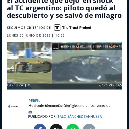
El accidente que dejó ’en shock’
al TC argentino: piloto quedó al
descubierto y se salvó de milagro
SEGUIMOS CRITERIOS DE
LUNES 30 JUNIO DE 2025 | 10:55
CAPTURA | X
2,676
VISITAS
PERFIL
Medio de comunicación argentino en convenio de colaboración con BioBioChile.
PUBLICADO POR
ÍTALO SÁNCHEZ SANHUEZA