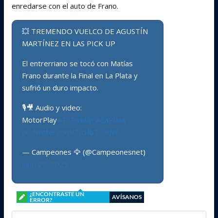
enredarse con el auto de Frano.
💥 TREMENDO VUELCO DE AGUSTÍN
MARTÍNEZ EN LAS PICK UP
El entrerriano se tocó con Matías
Frano durante la Final en La Plata y
sufrió un duro impacto.
🎙️🎥 Audio y video:
MotorPlay
#TCPickUp
#LaPlata
pic.twitter.com/7u3fbTO9JW
— Campeones 🦅 (@Campeonesnet)
June 29, 2025
¿ENCONTRASTE UN
AVÍSANOS
ERROR?