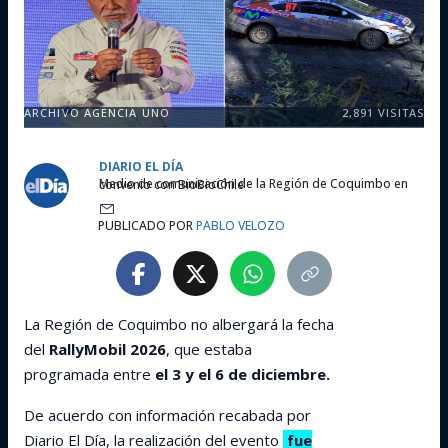
ARCHIVO AGENCIA UNO
2,891
VISITAS
DIARIO EL DÍA
Medio de comunicación de la Región de Coquimbo en convenio con BioBioChile
PUBLICADO POR
PABLO VELOZO
La Región de Coquimbo no albergará la fecha
del
RallyMobil 2026
, que estaba
programada entre
el 3 y el 6 de diciembre.
De acuerdo con información recabada por
Diario El Día, la realización del evento
fue