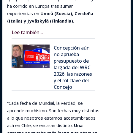
ha corrido en Europa tras sumar
experiencias en
Umeå (Suecia), Cerdeña
(Italia) y Jyväskylä (Finlandia)
.
Lee también...
Concepción aún
no aprueba
presupuesto de
largada del WRC
2026: las razones
y el rol clave del
Concejo
“Cada fecha de Mundial, la verdad, se
aprende muchísimo. Son fechas muy distintas
a lo que nosotros estamos acostumbrados
acá en Chile; se encaran distinto.
Una
carrera es mucho más larga que otra; se