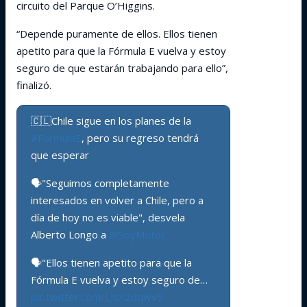
circuito del Parque O’Higgins.
“Depende puramente de ellos. Ellos tienen
apetito para que la Fórmula E vuelva y estoy
seguro de que estarán trabajando para ello”,
finalizó.
🇨🇱Chile sigue en los planes de la
#FormulaE
, pero su regreso tendrá
que esperar
🗣️"Seguimos completamente
interesados en volver a Chile, pero a
día de hoy no es viable", desvela
Alberto Longo a
@SoyMotor
🗣️"Ellos tienen apetito para que la
Fórmula E vuelva y estoy seguro de…
pic.twitter.com/LJsX2dqwv5