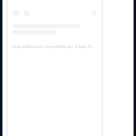
Una publicación compartida por Copec RallyMobil (@rallymobilchile)