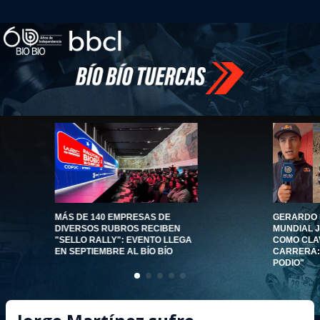
MÁS DE 140 EMPRESAS DE
GERARDO 
DIVERSOS RUBROS RECIBEN
MUNDIAL J
"SELLO RALLY": EVENTO LLEGA
COMO CLA
EN SEPTIEMBRE AL BÍO BÍO
CARRERA: 
PODIO"