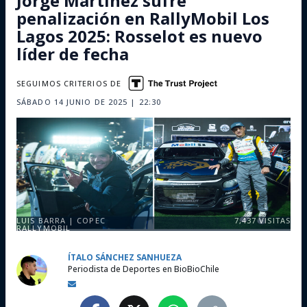
Jorge Martínez sufre
penalización en RallyMobil Los
Lagos 2025: Rosselot es nuevo
líder de fecha
SEGUIMOS CRITERIOS DE
SÁBADO 14 JUNIO DE 2025 | 22:30
LUIS BARRA | COPEC
7,437
VISITAS
RALLYMOBIL
ÍTALO SÁNCHEZ SANHUEZA
Periodista de Deportes en BioBioChile