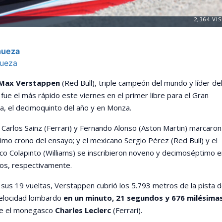
2,364
VIS
hueza
hueza
Max Verstappen
(Red Bull), triple campeón del mundo y líder de
 fue el más rápido este viernes en el primer libre para el Gran
ia, el decimoquinto del año y en Monza.
Carlos Sainz (Ferrari) y Fernando Alonso (Aston Martin) marcaron
cimo crono del ensayo; y el mexicano Sergio Pérez (Red Bull) y el
co Colapinto (Williams) se inscribieron noveno y decimoséptimo e
os, respectivamente.
 sus 19 vueltas, Verstappen cubrió los 5.793 metros de la pista d
velocidad lombardo
en un minuto, 21 segundos y 676 milésima
e el monegasco
Charles Leclerc
(Ferrari).