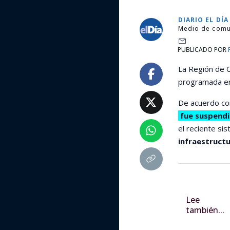
DIARIO EL DÍA
Medio de comu
PUBLICADO POR
La Región de C
programada e
De acuerdo con
fue suspendi
el reciente si
infraestructu
Lee
también...