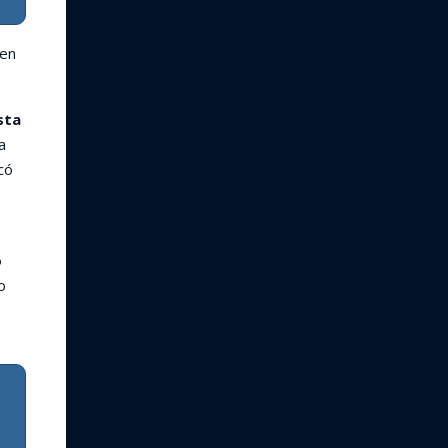
 en
sta
a
có
o
o