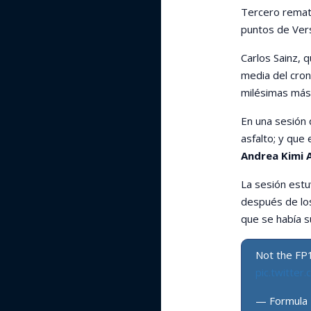
Tercero remat
puntos de Vers
Carlos Sainz, 
media del cron
milésimas más 
En una sesión 
asfalto; y que
Andrea Kimi A
La sesión estu
después de los
que se había s
Not the FP1
pic.twitte
— Formula