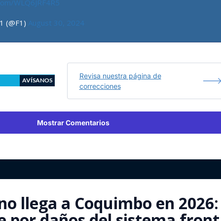
r.com/WLQ6JRF4R5
 1 (@F1)
August 30, 2024
Revisa nuestra página de
AVÍSANOS
correcciones
Mostrar Comentarios
no llega a Coquimbo en 2026:
e por daños del sistema front