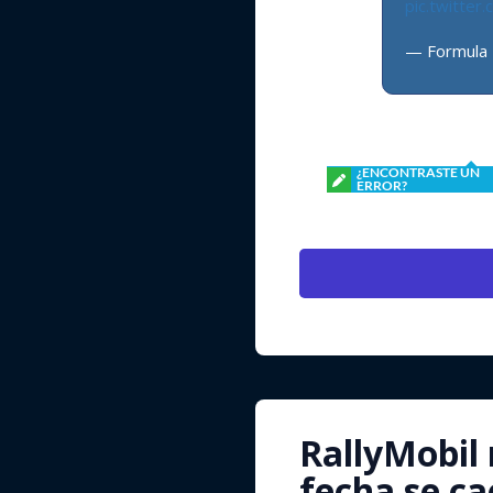
pic.twitte
— Formula
¿ENCONTRASTE UN
ERROR?
RallyMobil 
fecha se ca