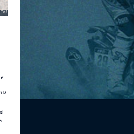
ITAS
l
 el
n la
el
s
,