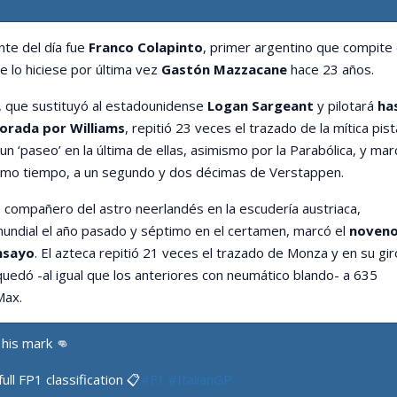
nte del día fue
Franco Colapinto
, primer argentino que compite
e lo hiciese por última vez
Gastón Mazzacane
hace 23 años.
, que sustituyó al estadounidense
Logan Sargeant
y pilotará
ha
orada por Williams
, repitió 23 veces el trazado de la mítica pist
o un ‘paseo’ en la última de ellas, asimismo por la Parabólica, y mar
imo tiempo, a un segundo y dos décimas de Verstappen.
, compañero del astro neerlandés en la escudería austriaca,
ndial el año pasado y séptimo en el certamen, marcó el
noven
nsayo
. El azteca repitió 21 veces el trazado de Monza y en su gir
uedó -al igual que los anteriores con neumático blando- a 635
Max.
his mark 👊
ull FP1 classification 📋
#F1
#ItalianGP