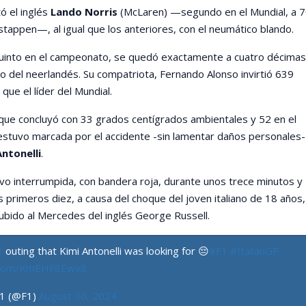
ó el inglés
Lando Norris
(McLaren) —segundo en el Mundial, a 
tappen—, al igual que los anteriores, con el neumático blando.
quinto en el campeonato, se quedó exactamente a cuatro décimas
o del neerlandés. Su compatriota, Fernando Alonso invirtió 639
que el líder del Mundial.
que concluyó con 33 grados centígrados ambientales y 52 en el
 estuvo marcada por el accidente -sin lamentar daños personales-
ntonelli
.
vo interrumpida, con bandera roja, durante unos trece minutos y
 primeros diez, a causa del choque del joven italiano de 18 años,
ubido al Mercedes del inglés George Russell.
 outing that Kimi Antonelli was looking for 😔
#F1
#ItalianGP
r.com/KmEHF8Ewv8
 1 (@F1)
August 30, 2024