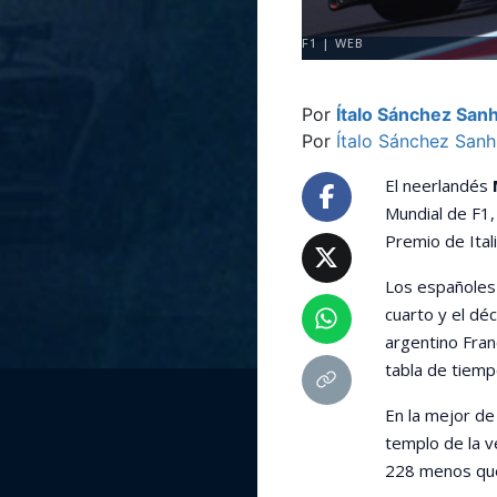
F1 | WEB
Por
Ítalo Sánchez San
Por
Ítalo Sánchez San
El neerlandés
Mundial de F1,
Premio de Ital
Los españoles 
cuarto y el dé
argentino Fran
tabla de tiemp
En la mejor de
templo de la 
228 menos qu