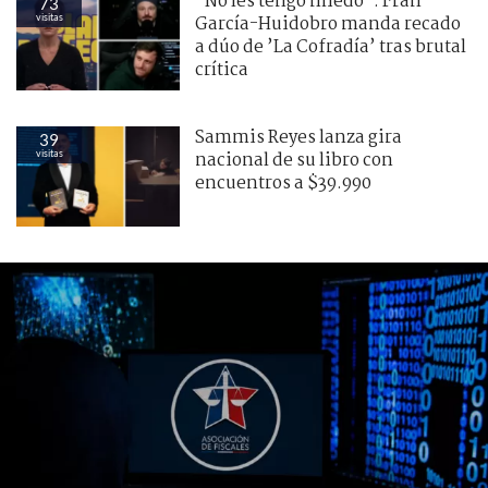
"No les tengo miedo": Fran
73
visitas
García-Huidobro manda recado
a dúo de ’La Cofradía’ tras brutal
crítica
Sammis Reyes lanza gira
39
visitas
nacional de su libro con
encuentros a $39.990