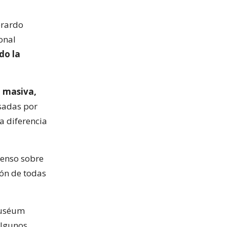
erardo
onal
do la
n masiva,
usadas por
a diferencia
senso sobre
ión de todas
Muséum
algunos