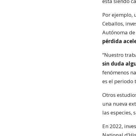
está siendo c
Por ejemplo, 
Ceballos, inve
Autónoma de 
pérdida acel
“Nuestro trab
sin duda alg
fenómenos nat
es el periodo 
Otros estudio
una nueva ext
las especies,
En 2022, inve
National d’His