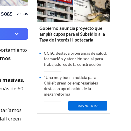
5085
visitas
Gobierno anuncia proyecto que
amplía cupos para el Subsidio a la
Tasa de Interés Hipotecaria
mportamiento
CChC destaca programas de salud,
amos
formación y atención social para
trabajadores de la construcción
"Una muy buena noticia para
es masivas
,
Chile": gremios empresariales
e más de 60
destacan aprobación de la
megarreforma
MÁS NOTICIAS
staríamos
all creen