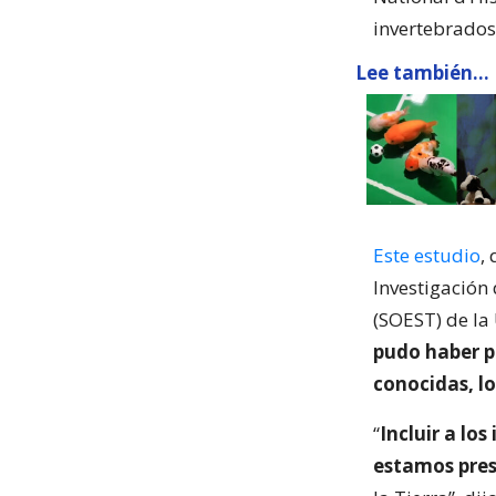
invertebrados
Lee también...
Este estudio
,
Investigación 
(SOEST) de la
pudo haber pe
conocidas, lo
“
Incluir a lo
estamos pres