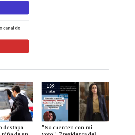
o canal de
139
visitas
o destapa
"No cuenten con mi
 niña de un
voto": Presidenta del