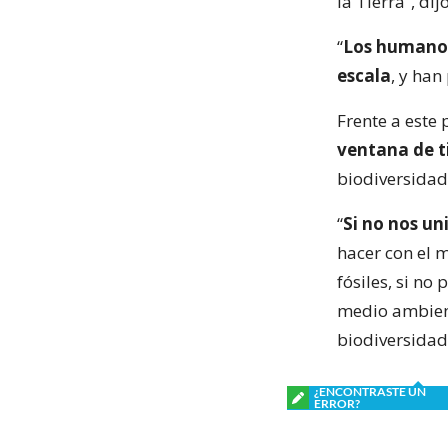
la Tierra”, dij
“
Los humanos 
escala
, y han
Frente a este
ventana de 
biodiversidad
“
Si no nos u
hacer con el 
fósiles, si no
medio ambient
biodiversidad,
¿ENCONTRASTE UN
ERROR?