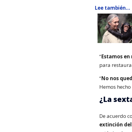
Lee también...
“
Estamos en 
para restaurar
“
No nos que
Hemos hecho m
¿La sext
De acuerdo c
extinción de