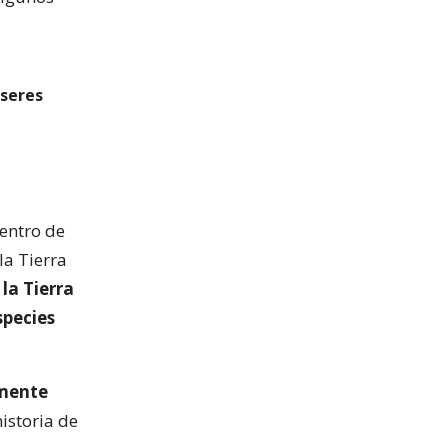
 seres
Centro de
la Tierra
 la Tierra
species
amente
historia de