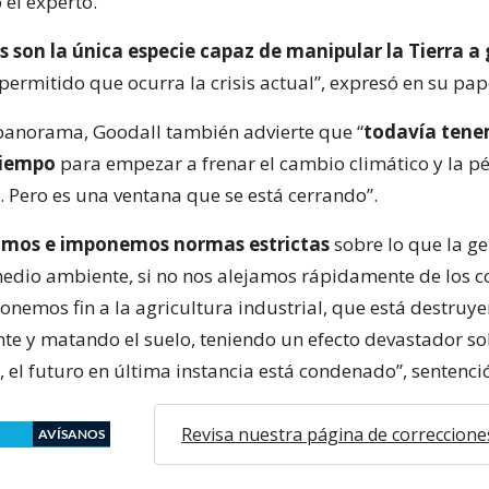
o el experto.
son la única especie capaz de manipular la Tierra a
 permitido que ocurra la crisis actual”, expresó en su pap
 panorama, Goodall también advierte que “
todavía ten
tiempo
para empezar a frenar el cambio climático y la p
. Pero es una ventana que se está cerrando”.
nimos e imponemos normas estrictas
sobre lo que la g
medio ambiente, si no nos alejamos rápidamente de los 
 ponemos fin a la agricultura industrial, que está destruy
e y matando el suelo, teniendo un efecto devastador so
 el futuro en última instancia está condenado”, sentenci
Revisa nuestra página de correccione
AVÍSANOS