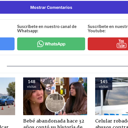
Mostrar Comentarios
Suscríbete en nuestro canal de
Suscríbete en nuestr
Whatsapp:
Youtube:
148
145
visitas
visitas
Bebé abandonada hace 32
Celular robad
lcar
años contó su historia de
abusos contra