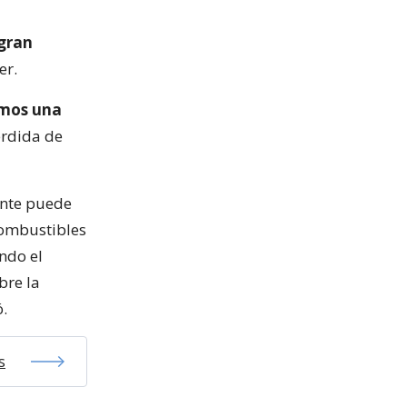
 gran
er.
emos una
érdida de
ente puede
combustibles
endo el
bre la
ó.
s