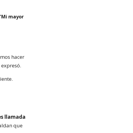
 "Mi mayor
amos hacer
, expresó.
ente.
es llamada
paldan que