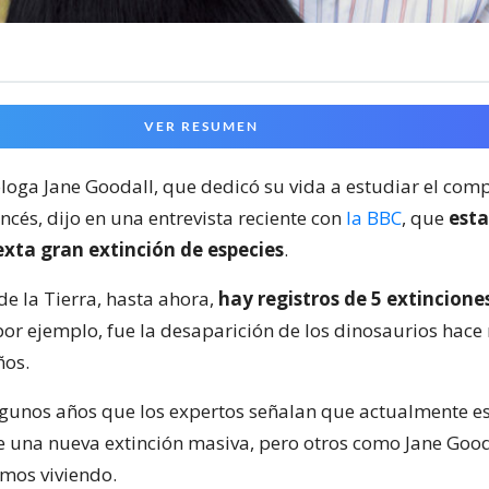
VER RESUMEN
loga Jane Goodall, que dedicó su vida a estudiar el co
cés, dijo en una entrevista reciente con
la BBC
, que
est
exta gran extinción de especies
.
 de la Tierra, hasta ahora,
hay registros de 5 extincion
 por ejemplo, fue la desaparición de los dinosaurios hac
ños.
gunos años que los expertos señalan que actualmente e
de una nueva extinción masiva, pero otros como Jane Good
amos viviendo.