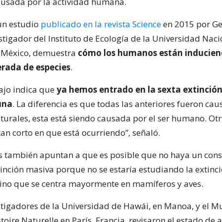
ausada por la actividad humana.
un estudio
publicado en la revista Science
en 2015 por G
stigador del Instituto de Ecología de la Universidad Naci
México, demuestra
cómo los humanos están inducien
erada de especies
.
ajo indica que
ya hemos entrado en la sexta extinció
una
. La diferencia es que todas las anteriores fueron ca
urales, esta está siendo causada por el ser humano. Otr
tan corto en que está ocurriendo”, señaló.
s también apuntan a que es posible que no haya un con
inción masiva porque no se estaría estudiando la extinc
 sino que se centra mayormente en mamíferos y aves.
stigadores de la Universidad de Hawái, en Manoa, y el 
toire Naturelle en París, Francia, revisaron el estado de 