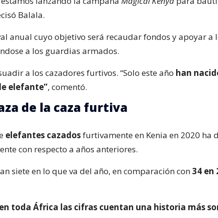
 estamos lanzando la campaña
Magical Kenya
para bauti
ecisó Balala.
val anual cuyo objetivo será recaudar fondos y apoyar a l
iéndose a los guardias armados.
suadir a los cazadores furtivos. “Solo este año
han nacid
de elefante”
, comentó.
za de la caza furtiva
de
elefantes cazados
furtivamente en Kenia en 2020 ha 
ente con respecto a años anteriores.
ran siete en lo que va del año, en comparación con
34 en 
en toda África las cifras cuentan una historia más s