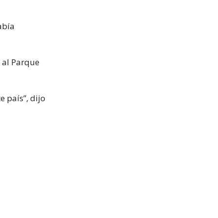
abía
 al Parque
 país”, dijo