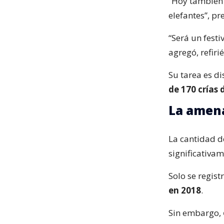
“Hoy también
elefantes”, pr
“Será un festi
agregó, refir
Su tarea es di
de 170 crías 
La amena
La cantidad 
significativam
Solo se regist
en 2018
.
Sin embargo,