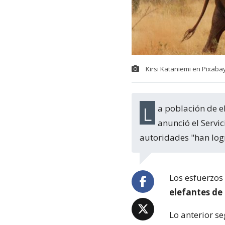
Kirsi Kataniemi en Pixaba
La población de elefantes de Kenia se ha más que duplicado desde 1989 hasta hoy,
anunció el Servic
autoridades "han log
Los esfuerzos
elefantes de
Lo anterior se