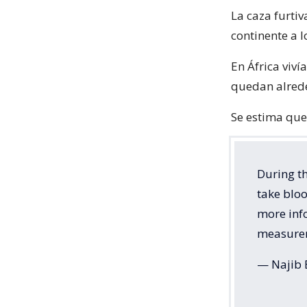
La caza furti
continente a l
En África viví
quedan alred
Se estima que
During th
take bloo
more info
measure
— Najib 