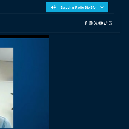
Escuchar Radio Bío Bío