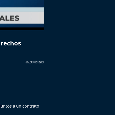
erechos
4620
visitas
 juntos a un contrato