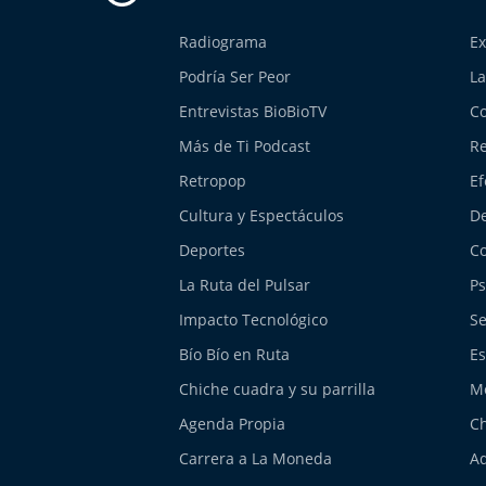
Radiograma
Ex
Podría Ser Peor
La
Entrevistas BioBioTV
Co
Más de Ti Podcast
Re
Retropop
Ef
Cultura y Espectáculos
De
Deportes
Co
La Ruta del Pulsar
Ps
Impacto Tecnológico
Se
Bío Bío en Ruta
Es
Chiche cuadra y su parrilla
M
Agenda Propia
Ch
Carrera a La Moneda
Aq