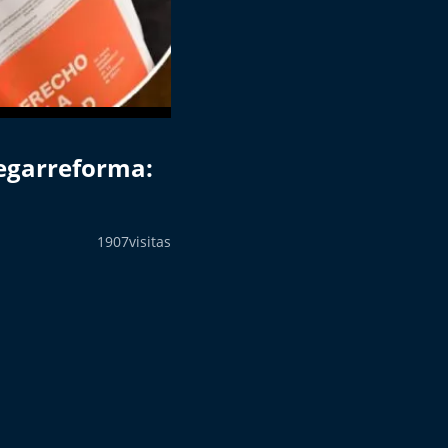
egarreforma:
1907
visitas