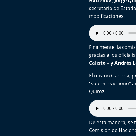
Hacienda, Jorge Qu
secretario de Estado
modificaciones.
Finalmente, la comis
gracias a los oficiali
Calisto – y Andrés 
El mismo Gahona, pr
“sobrerreaccionó” an
Quiroz.
De esta manera, se t
Comisión de Haciend