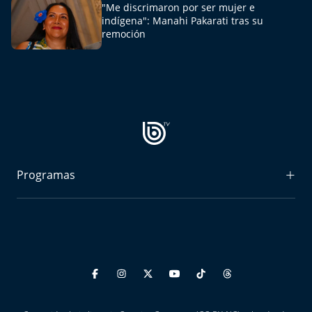
"Me discrimaron por ser mujer e
indígena": Manahi Pakarati tras su
remoción
Programas
Radiograma
Expreso Bío Bío
Podría Ser Peor
La Entrevista de Tomás Mosciatti