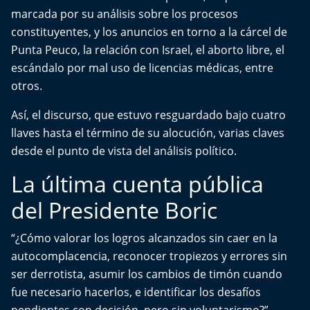
Del Fin del Mundo
marcada por su análisis sobre los procesos
constituyentes, y los anuncios en torno a la cárcel de
Deportes
Punta Peuco, la relación con Israel, el aborto libre, el
escándalo por mal uso de licencias médicas, entre
Conexión Digital
otros.
La Ruta del Pulsar
Así, el discurso, que estuvo resguardado bajo cuatro
llaves hasta el término de su alocución, varias claves
Psicología Abierta
desde el punto de vista del análisis político.
La última cuenta pública
Impacto Tecnológico
del Presidente Boric
Sesiones Dieciocheras
“¿Cómo valorar los logros alcanzados sin caer en la
Expreso PM
autocomplacencia, reconocer tropiezos y errores sin
ser derrotista, asumir los cambios de timón cuando
Conecta Vida
fue necesario hacerlos, e identificar los desafíos