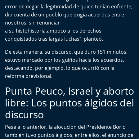
Aquí Estamos
error de negar la legitimidad de quien tenían enfrente,
dio cuenta de un pueblo que exigía acuerdos entre
Sello de raza
nosotros, sin renunciar
a su histohistoria,ampoco a los derechos
Trasnoche
conquistados tras largas luchas”, planteó.
Reto Inmobiliario
De esta manera, su discurso, que duró 151 minutos,
estuvo marcado por los guiños hacia los acuerdos,
Punto de Encuentro
destacando, por ejemplo, lo que ocurrió con la
reforma previsional.
Yo invito
Punta Peuco, Israel y aborto
libre: Los puntos álgidos del
discurso
Pese a lo anterior, la alocución del Presidente Boric
también tuvo puntos álgidos, entre ellos, el anuncio de