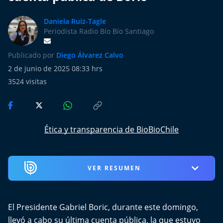
Más de Ti Podcast
Daniela Ruiz-Tagle
Realizadores
Periodista Radio Bío Bío Santiago
Retropop
Publicado por
Diego Álvarez Calvo
2 de junio de 2025 08:33 hrs
De Plato en Plato
3524
visitas
Los Inestables
Más de 100 Días
Ética y transparencia de BioBioChile
Tu Mereces Ser Feliz
VER RESUMEN
Efemérides
Cultura y Espectáculos
El Presidente Gabriel Boric, durante este domingo,
llevó a cabo su última cuenta pública, la que estuvo