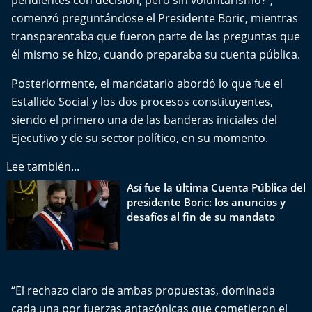
pendientes con decisión, pero sin voluntarismo?”,
El Mejor País de Chile
comenzó preguntándose el Presidente Boric, mientras
transparentaba que fueron parte de las preguntas que
Te invito a tomar once
él mismo se hizo, cuando preparaba su cuenta pública.
Bío Bío en Ruta
Posteriormente, el mandatario abordó lo que fue el
Estallido Social y los dos procesos constituyentes,
Especiales
siendo el primero una de las banderas iniciales del
Ejecutivo y de su sector político, en su momento.
Chiche cuadra y su parrilla
Lee también...
Motorfem
Así fue la última Cuenta Pública del
presidente Boric: los anuncios y
Agenda Propia
desafíos al fin de su mandato
Chile, Historia de 30 años
Carrera a La Moneda
“El rechazo claro de ambas propuestas, dominada
cada una por fuerzas antagónicas que cometieron el