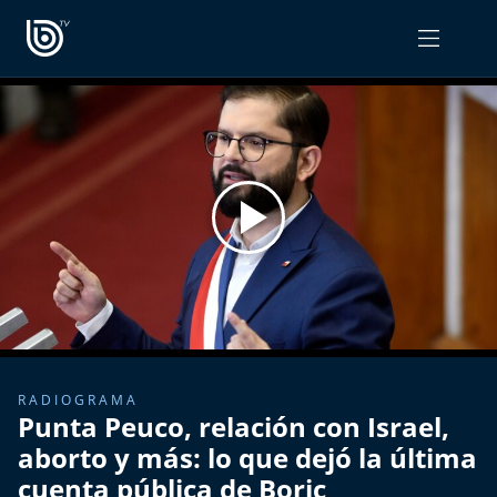
PROGRAMAS
OPINIÓN
Radiograma
PODCAST RADIOGRAMA
Expreso Bío Bío
Podría Ser Peor
La Entrevista de Tomás Mosciatti
Entrevistas BioBioTV
RADIOGRAMA
Punta Peuco, relación con Israel,
Comentarios de Tomás Mosciatti
aborto y más: lo que dejó la última
cuenta pública de Boric