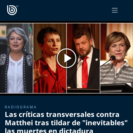
PROGRAMAS
OPINIÓN
Radiograma
PODCAST RADIOGRAMA
Expreso Bío Bío
Podría Ser Peor
La Entrevista de Tomás Mosciatti
Entrevistas BioBioTV
RADIOGRAMA
Las críticas transversales contra
Comentarios de Tomás Mosciatti
Matthei tras tildar de "inevitables"
las muertes en dictadura