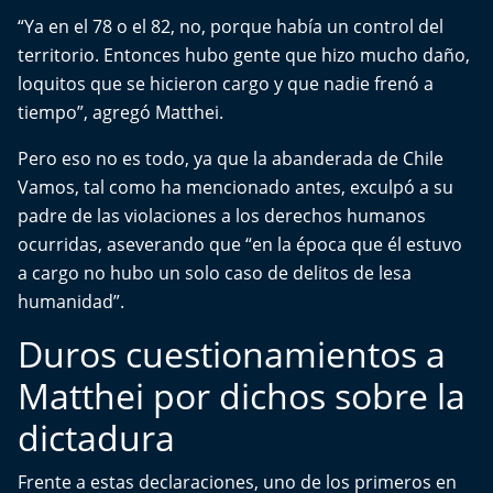
El Mejor País de Chile
“Ya en el 78 o el 82, no, porque había un control del
territorio. Entonces hubo gente que hizo mucho daño,
Te invito a tomar once
loquitos que se hicieron cargo y que nadie frenó a
tiempo”, agregó Matthei.
Bío Bío en Ruta
Pero eso no es todo, ya que la abanderada de Chile
Especiales
Vamos, tal como ha mencionado antes, exculpó a su
padre de las violaciones a los derechos humanos
Chiche cuadra y su parrilla
ocurridas, aseverando que “en la época que él estuvo
a cargo no hubo un solo caso de delitos de lesa
Motorfem
humanidad”.
Duros cuestionamientos a
Agenda Propia
Matthei por dichos sobre la
Chile, Historia de 30 años
dictadura
Carrera a La Moneda
Frente a estas declaraciones, uno de los primeros en