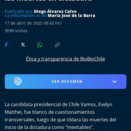
Más de Ti Podcast
Publicado por
Diego Álvarez Calvo
La información es de
María José de la Barra
Realizadores
17 de abril de 2025 08:42 hrs
3090
visitas
Retropop
De Plato en Plato
Ética y transparencia de BioBioChile
Los Inestables
Más de 100 Días
VER RESUMEN
Tu Mereces Ser Feliz
La candidata presidencial de Chile Vamos, Evelyn
Efemérides
Matthei, fue blanco de cuestionamientos
Cultura y Espectáculos
transversales, luego de que tildara las muertes del
inicio de la dictadura como “inevitables”.