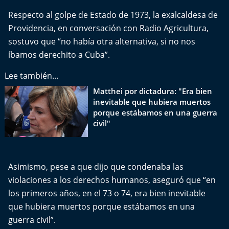
Del Fin del Mundo
Respecto al golpe de Estado de 1973, la exalcaldesa de
Providencia, en conversación con Radio Agricultura,
Deportes
sostuvo que “no había otra alternativa, si no nos
íbamos derechito a Cuba”.
Conexión Digital
Lee también...
La Ruta del Pulsar
Matthei por dictadura: "Era bien
inevitable que hubiera muertos
Psicología Abierta
porque estábamos en una guerra
civil"
Impacto Tecnológico
Sesiones Dieciocheras
Asimismo, pese a que dijo que condenaba las
violaciones a los derechos humanos, aseguró que “en
Expreso PM
los primeros años, en el 73 o 74, era bien inevitable
que hubiera muertos porque estábamos en una
Conecta Vida
guerra civil”.