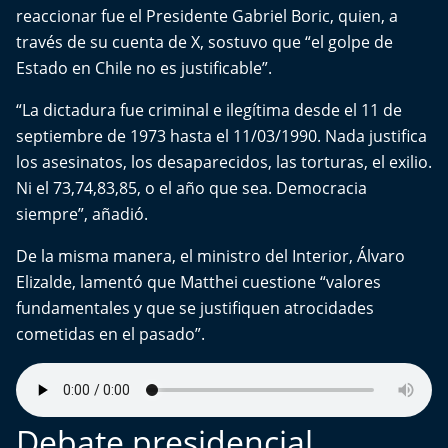
Aquí Estamos
reaccionar fue el Presidente Gabriel Boric, quien, a
través de su cuenta de X, sostuvo que “el golpe de
Sello de raza
Estado en Chile no es justificable”.
“La dictadura fue criminal e ilegítima desde el 11 de
Trasnoche
septiembre de 1973 hasta el 11/03/1990. Nada justifica
los asesinatos, los desaparecidos, las torturas, el exilio.
Reto Inmobiliario
Ni el 73,74,83,85, o el año que sea. Democracia
Punto de Encuentro
siempre”, añadió.
De la misma manera, el ministro del Interior, Álvaro
Yo invito
Elizalde, lamentó que Matthei cuestione “valores
fundamentales y que se justifiquen atrocidades
cometidas en el pasado”.
Debate presidencial