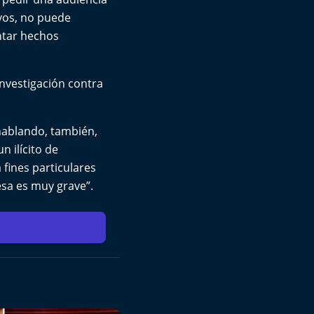
ivos, no puede
ntar hechos
investigación contra
hablando, también,
n ilícito de
 fines particulares
esa es muy grave”.