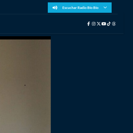
Escuchar Radio Bío Bío