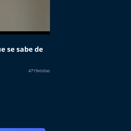
ue se sabe de
4719
visitas