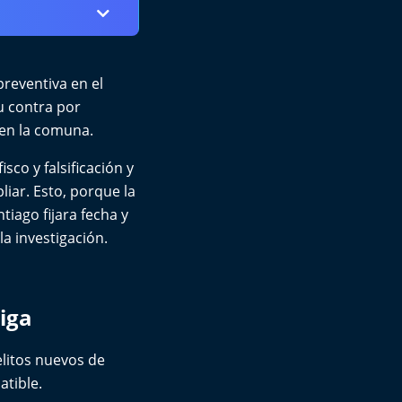
preventiva en el
u contra por
 en la comuna.
sco y falsificación y
iar. Esto, porque la
tiago fijara fecha y
a investigación.
iga
elitos nuevos de
atible.