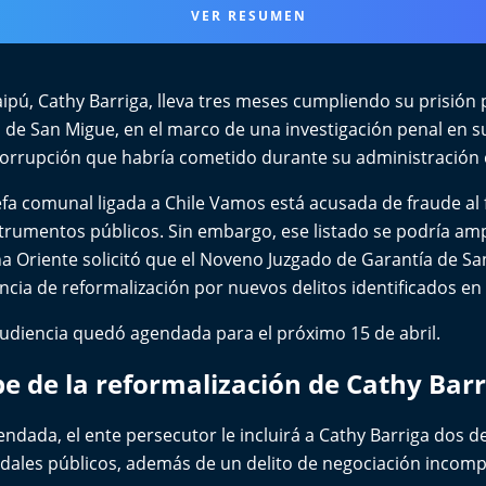
VER RESUMEN
ipú
, Cathy Barriga, lleva tres meses cumpliendo su prisión 
 de San Migue, en el marco de una investigación penal en s
 corrupción que habría cometido durante su administración
jefa comunal ligada a Chile Vamos está acusada de fraude al fi
trumentos públicos. Sin embargo, ese listado se podría ampl
na Oriente solicitó que el Noveno Juzgado de Garantía de San
cia de reformalización por nuevos delitos identificados en l
audiencia quedó agendada para el próximo 15 de abril.
be de la reformalización de Cathy Barr
gendada, el ente persecutor le incluirá a Cathy Barriga dos d
dales públicos, además de un delito de negociación incomp