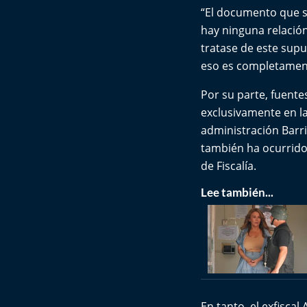
“El documento que se
hay ninguna relación
tratase de este sup
eso es completament
Por su parte, fuente
exclusivamente en la
administración Barr
también ha ocurrido
de Fiscalía.
Lee también...
En tanto, el exfisca