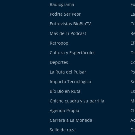
Radiograma
Ex
Podría Ser Peor
La
Entrevistas BioBioTV
Co
Más de Ti Podcast
Re
Retropop
Ef
Cultura y Espectáculos
De
Deportes
Co
La Ruta del Pulsar
Ps
Impacto Tecnológico
Se
Bío Bío en Ruta
Es
Chiche cuadra y su parrilla
M
Agenda Propia
Ch
Carrera a La Moneda
Aq
Sello de raza
De