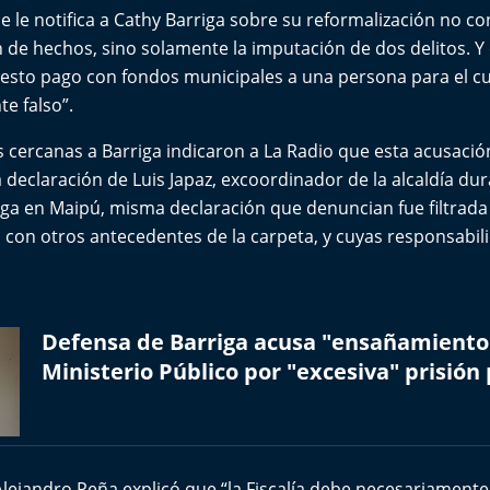
 le notifica a Cathy Barriga sobre su reformalización no c
 de hechos, sino solamente la imputación de dos delitos. Y 
uesto pago con fondos municipales a una persona para el cu
e falso”.
s cercanas a Barriga indicaron a La Radio que esta acusación
 declaración de Luis Japaz, excoordinador de la alcaldía dur
iga en Maipú, misma declaración que denuncian fue filtrada
 con otros antecedentes de la carpeta, y cuyas responsabi
Defensa de Barriga acusa "ensañamiento
Ministerio Público por "excesiva" prisión
l Alejandro Peña explicó que “la Fiscalía debe necesariament