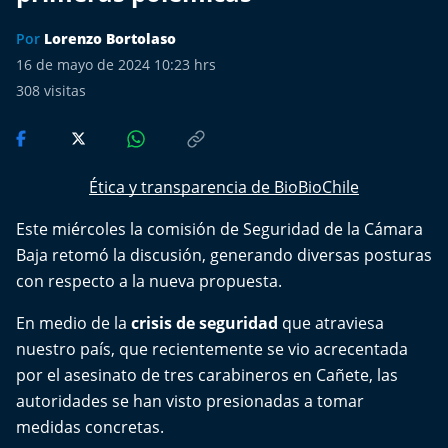
Más de Ti Podcast
Por
Lorenzo Bortolaso
Realizadores
16 de mayo de 2024 10:23 hrs
308
visitas
Retropop
De Plato en Plato
Ética y transparencia de BioBioChile
Los Inestables
Este miércoles la comisión de Seguridad de la Cámara
Baja retomó la discusión, generando diversas posturas
Más de 100 Días
con respecto a la nueva propuesta.
Tu Mereces Ser Feliz
En medio de la
crisis de seguridad
que atraviesa
nuestro país, que recientemente se vio acrecentada
Efemérides
por el asesinato de tres carabineros en Cañete, las
autoridades se han visto presionadas a tomar
Cultura y Espectáculos
medidas concretas.