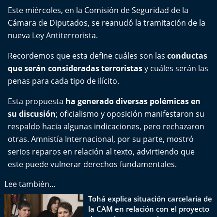
Del Fin del Mundo
Este miércoles, en la Comisión de Seguridad de la
Cámara de Diputados
, se reanudó la tramitación de la
Deportes
nueva Ley Antiterrorista.
Conexión Digital
Recordemos que esta define cuáles son las
conductas
que serán consideradas terroristas
y cuáles serán las
La Ruta del Pulsar
penas para cada tipo de ilícito.
Esta propuesta
Psicología Abierta
ha generado diversas polémicas en
su discusión
; oficialismo y oposición manifestaron su
Impacto Tecnológico
respaldo hacia algunas indicaciones, pero rechazaron
otras. Amnistía Internacional, por su parte, mostró
Sesiones Dieciocheras
serios reparos en relación al texto, advirtiendo que
este puede vulnerar derechos fundamentales.
Expreso PM
Lee también...
Conecta Vida
Tohá explica situación carcelaria de
la CAM en relación con el proyecto