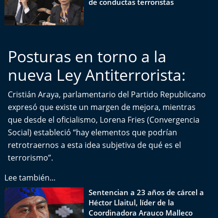
de conductas terroristas
El Mejor País de Chile
Te invito a tomar once
Posturas en torno a la
Bío Bío en Ruta
nueva Ley Antiterrorista:
Especiales
Cristián Araya, parlamentario del Partido Republicano
Chiche cuadra y su parrilla
expresó que existe un margen de mejora, mientras
que desde el oficialismo, Lorena Fries (Convergencia
Motorfem
Social) estableció “hay elementos que podrían
retrotraernos a esta idea subjetiva de qué es el
Agenda Propia
terrorismo”.
Chile, Historia de 30 años
Lee también...
Sentencian a 23 años de cárcel a
Carrera a La Moneda
Héctor Llaitul, líder de la
Coordinadora Arauco Malleco