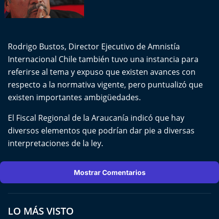
Aquí Estamos
Sello de raza
Rodrigo Bustos, Director Ejecutivo de Amnistía
Trasnoche
Internacional Chile también tuvo una instancia para
referirse al tema y expuso que existen avances con
Reto Inmobiliario
respecto a la normativa vigente, pero puntualizó que
existen importantes ambigüedades.
Punto de Encuentro
El Fiscal Regional de la Araucanía indicó que hay
Yo invito
diversos elementos que podrían dar pie a diversas
interpretaciones de la ley.
Mostrar Comentarios
LO MÁS VISTO