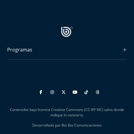
Aquí Estamos
Sello de raza
Trasnoche
Reto Inmobiliario
Programas
Punto de Encuentro
Radiograma
Expreso Bío Bío
Yo invito
Podría Ser Peor
La Entrevista de Tomás Mosciatti
Contenidos bajo licencia Creative Commons (CC-BY-NC) salvo donde
Entrevistas BioBioTV
indique lo contrario.
Desarrollado por Bio Bio Comunicaciones
Comentarios de Tomás Mosciatti