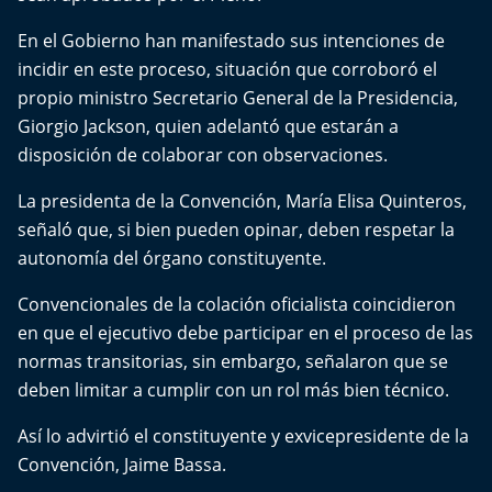
El Mejor País de Chile
En el Gobierno han manifestado sus intenciones de
Te invito a tomar once
incidir en este proceso, situación que corroboró el
propio ministro Secretario General de la Presidencia,
Bío Bío en Ruta
Giorgio Jackson, quien adelantó que estarán a
disposición de colaborar con observaciones.
Especiales
La presidenta de la Convención, María Elisa Quinteros,
señaló que, si bien pueden opinar, deben respetar la
Chiche cuadra y su parrilla
autonomía del órgano constituyente.
Motorfem
Convencionales de la colación oficialista coincidieron
en que el ejecutivo debe participar en el proceso de las
Agenda Propia
normas transitorias, sin embargo, señalaron que se
deben limitar a cumplir con un rol más bien técnico.
Chile, Historia de 30 años
Así lo advirtió el constituyente y exvicepresidente de la
Carrera a La Moneda
Convención, Jaime Bassa.