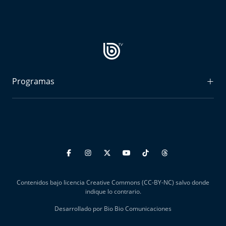
Programas
Radiograma
Expreso Bío Bío
Podría Ser Peor
La Entrevista de Tomás Mosciatti
Contenidos bajo licencia Creative Commons (CC-BY-NC) salvo donde
Entrevistas BioBioTV
indique lo contrario.
Desarrollado por Bio Bio Comunicaciones
Comentarios de Tomás Mosciatti