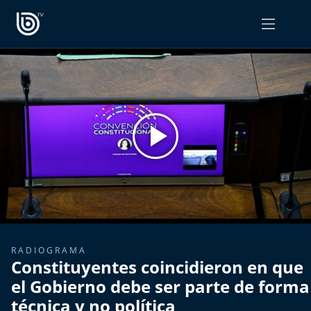
PROGRAMAS
OPINIÓN
Radiograma
PODCAST RADIOGRAMA
Expreso Bío Bío
Podría Ser Peor
La Entrevista de Tomás Mosciatti
Entrevistas BioBioTV
RADIOGRAMA
Constituyentes coincidieron en que
Comentarios de Tomás Mosciatti
el Gobierno debe ser parte de forma
técnica y no política