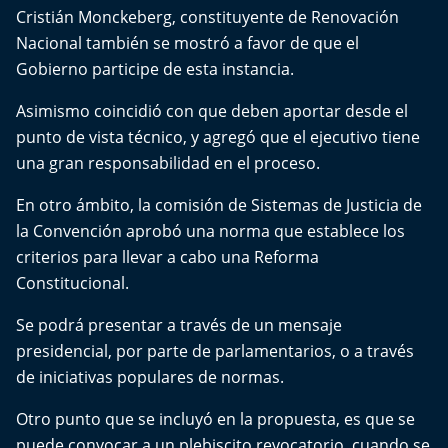
Aquí Estamos
Cristián Monckeberg, constituyente de Renovación
Nacional también se mostró a favor de que el
Sello de raza
Gobierno participe de esta instancia.
Asimismo coincidió con que deben aportar desde el
Trasnoche
punto de vista técnico, y agregó que el ejecutivo tiene
una gran responsabilidad en el proceso.
Reto Inmobiliario
En otro ámbito, la comisión de Sistemas de Justicia de
Punto de Encuentro
la Convención aprobó una norma que establece los
criterios para llevar a cabo una Reforma
Yo invito
Constitucional.
Se podrá presentar a través de un mensaje
presidencial, por parte de parlamentarios, o a través
de iniciativas populares de normas.
Otro punto que se incluyó en la propuesta, es que se
puede convocar a un plebiscito revocatorio, cuando se