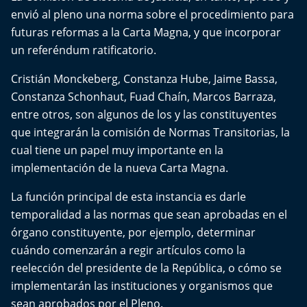
Del Fin del Mundo
envió al pleno una norma sobre el procedimiento para
futuras reformas a la Carta Magna, y que incorporar
Deportes
un referéndum ratificatorio.
Conexión Digital
Cristián Monckeberg, Constanza Hube, Jaime Bassa,
Constanza Schonhaut, Fuad Chaín, Marcos Barraza,
La Ruta del Pulsar
entre otros, son algunos de los y las constituyentes
que integrarán la comisión de Normas Transitorias, la
Psicología Abierta
cual tiene un papel muy importante en la
implementación de la nueva Carta Magna.
Impacto Tecnológico
La función principal de esta instancia es darle
Sesiones Dieciocheras
temporalidad a las normas que sean aprobadas en el
órgano constituyente, por ejemplo, determinar
Expreso PM
cuándo comenzarán a regir artículos como la
reelección del presidente de la República, o cómo se
Conecta Vida
implementarán las instituciones y organismos que
sean aprobados por el Pleno.