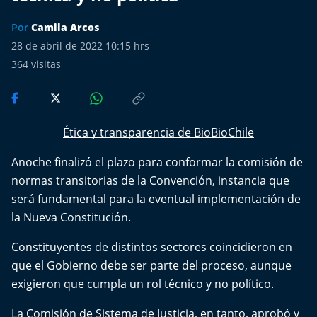
Más de Ti Podcast
Por
Camila Arcos
Realizadores
28 de abril de 2022 10:15 hrs
364
visitas
Retropop
De Plato en Plato
Ética y transparencia de BioBioChile
Los Inestables
Anoche finalizó el plazo para conformar la comisión de
normas transitorias de la Convención, instancia que
Más de 100 Días
será fundamental para la eventual implementación de
la Nueva Constitución.
Tu Mereces Ser Feliz
Constituyentes de distintos sectores coincidieron en
Efemérides
que el Gobierno debe ser parte del proceso, aunque
exigieron que cumpla un rol técnico y no político.
Cultura y Espectáculos
La Comisión de Sistema de Justicia, en tanto, aprobó y