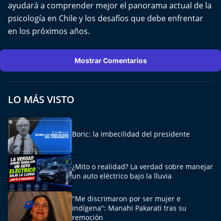
ayudará a comprender mejor el panorama actual de la
El Mejor País de Chile
psicología en Chile y los desafíos que debe enfrentar
Te invito a tomar once
en los próximos años.
Bío Bío en Ruta
Mostrar Comentarios
Especiales
LO MÁS VISTO
Chiche cuadra y su parrilla
Motorfem
Boric: la imbecilidad del presidente
Agenda Propia
¿Mito o realidad? La verdad sobre manejar
un auto eléctrico bajo la lluvia
Chile, Historia de 30 años
"Me discrimaron por ser mujer e
Carrera a La Moneda
indígena": Manahi Pakarati tras su
remoción