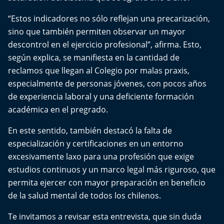
Del Fin del Mundo
“Estos indicadores no sólo reflejan una precarización,
Deportes
sino que también permiten observar un mayor
descontrol en el ejercicio profesional”, afirma. Esto,
Conexión Digital
según explica, se manifiesta en la cantidad de
reclamos que llegan al Colegio por malas praxis,
La Ruta del Pulsar
especialmente de personas jóvenes, con pocos años
de experiencia laboral y una deficiente formación
Psicología Abierta
académica en el pregrado.
Impacto Tecnológico
En este sentido, también destacó la falta de
especialización y certificaciones en un entorno
Sesiones Dieciocheras
excesivamente laxo para una profesión que exige
estudios continuos y un marco legal más riguroso, que
Expreso PM
permita ejercer con mayor preparación en beneficio
de la salud mental de todos los chilenos.
Conecta Vida
Te invitamos a revisar esta entrevista, que sin duda