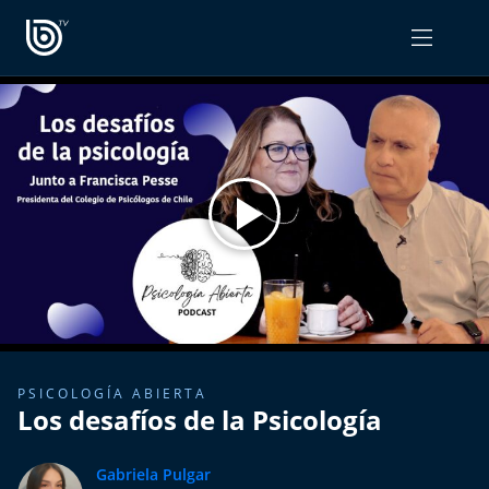
PROGRAMAS
OPINIÓN
Radiograma
PODCAST RADIOGRAMA
Expreso Bío Bío
Podría Ser Peor
La Entrevista de Tomás Mosciatti
Entrevistas BioBioTV
PSICOLOGÍA ABIERTA
Los desafíos de la Psicología
Comentarios de Tomás Mosciatti
Gabriela Pulgar