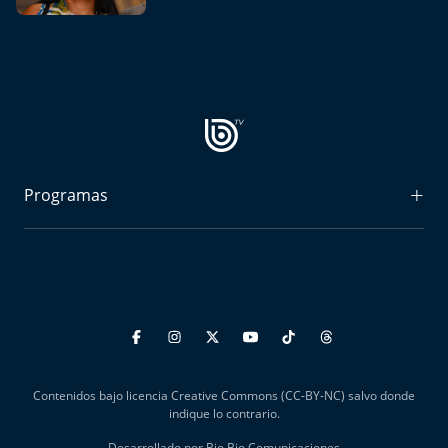
Aquí Estamos
Sello de raza
Trasnoche
Reto Inmobiliario
Programas
Punto de Encuentro
Radiograma
Yo invito
Expreso Bío Bío
Podría Ser Peor
La Entrevista de Tomás Mosciatti
Contenidos bajo licencia Creative Commons (CC-BY-NC) salvo donde
Entrevistas BioBioTV
indique lo contrario.
Desarrollado por Bio Bio Comunicaciones