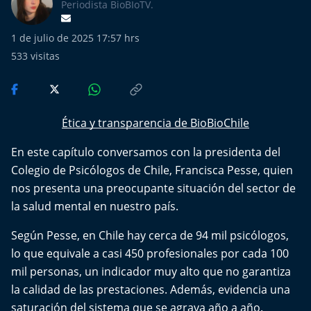
Más de Ti Podcast
Periodista BioBIoTV.
1 de julio de 2025 17:57 hrs
Realizadores
533
visitas
Retropop
De Plato en Plato
Ética y transparencia de BioBioChile
Los Inestables
En este capítulo conversamos con la presidenta del
Colegio de Psicólogos de Chile, Francisca Pesse, quien
Más de 100 Días
nos presenta una preocupante situación del sector de
la salud mental en nuestro país.
Tu Mereces Ser Feliz
Según Pesse, en Chile hay cerca de 94 mil psicólogos,
Efemérides
lo que equivale a casi 450 profesionales por cada 100
mil personas, un indicador muy alto que no garantiza
Cultura y Espectáculos
la calidad de las prestaciones. Además, evidencia una
saturación del sistema que se agrava año a año.