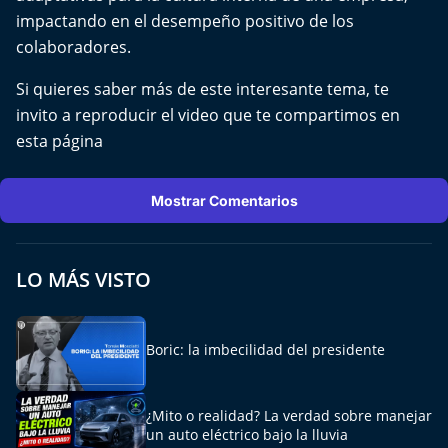
El Mejor País de Chile
impactando en el desempeño positivo de los
colaboradores.
Te invito a tomar once
Si quieres saber más de este interesante tema, te
Bío Bío en Ruta
invito a reproducir el video que te compartimos en
esta página
Especiales
Mostrar Comentarios
Chiche cuadra y su parrilla
Motorfem
LO MÁS VISTO
Agenda Propia
Boric: la imbecilidad del presidente
Chile, Historia de 30 años
Carrera a La Moneda
¿Mito o realidad? La verdad sobre manejar
un auto eléctrico bajo la lluvia