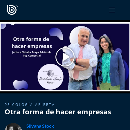
PROGRAMAS
OPINIÓN
Radiograma
PODCAST RADIOGRAMA
Expreso Bío Bío
Podría Ser Peor
La Entrevista de Tomás Mosciatti
Entrevistas BioBioTV
PSICOLOGÍA ABIERTA
Otra forma de hacer empresas
Comentarios de Tomás Mosciatti
Silvana Stock