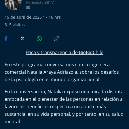
Más de Ti Podcast
Periodista BBTV
Realizadores
15 de abril de 2025 17:16 hrs
315
visitas
Retropop
De Plato en Plato
Ética y transparencia de BioBioChile
Los Inestables
En este programa conversamos con la ingeniera
comercial Natalia Araya Adriazola, sobre los desafíos
Más de 100 Días
de la psicología en el mundo organizacional.
Tu Mereces Ser Feliz
En la conversación, Natalia expuso una mirada distinta
enfocada en el bienestar de las personas en relación a
Efemérides
favorecer beneficios respecto a un aporte más
sustancial en su vida personal, y por tanto, en su salud
Cultura y Espectáculos
mental.