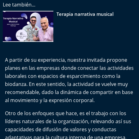
Del Fin del Mundo
Lee también...
Terapia narrativa musical
Deportes
Conexión Digital
La Ruta del Pulsar
A partir de su experiencia, nuestra invitada propone
Psicología Abierta
planes en las empresas donde conectar las actividades
laborales con espacios de esparcimiento como la
Impacto Tecnológico
biodanza. En este sentido, la actividad se vuelve muy
recomendable, dado la dinámica de compartir en base
Sesiones Dieciocheras
al movimiento y la expresión corporal.
Expreso PM
Otro de los enfoques que hace, es el trabajo con los
líderes naturales de la organización, relevando así sus
Conecta Vida
capacidades de difusión de valores y conductas
adaptativas para la cultura interna de una empresa,