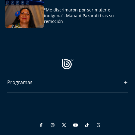
Aquí Estamos
"Me discrimaron por ser mujer e
indígena": Manahi Pakarati tras su
Sello de raza
remoción
Trasnoche
Reto Inmobiliario
Punto de Encuentro
Yo invito
Programas
Radiograma
Expreso Bío Bío
Podría Ser Peor
La Entrevista de Tomás Mosciatti