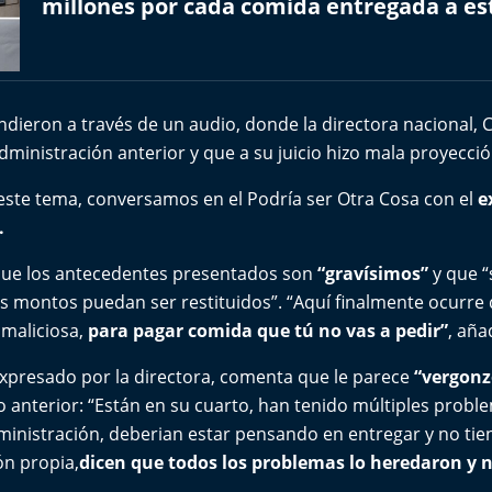
millones por cada comida entregada a es
ieron a través de un audio, donde la directora nacional, 
dministración anterior y que a su juicio hizo mala proyecció
este tema, conversamos en el Podría ser Otra Cosa con el
e
.
 que los antecedentes presentados son
“gravísimos”
y que “
 los montos puedan ser restituidos”. “Aquí finalmente ocurr
maliciosa,
para pagar comida que tú no vas a pedir”
, aña
xpresado por la directora, comenta que le parece
“vergonz
 anterior: “Están en su cuarto, han tenido múltiples prob
ministración, deberian estar pensando en entregar y no ti
n propia,
dicen que todos los problemas lo heredaron y no