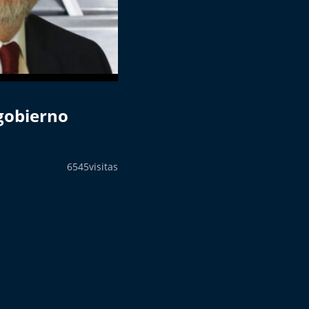
 gobierno
6545
visitas