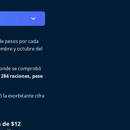
de pesos por cada
embre y octubre del
 donde se comprobó
s
284 raciones, pese
 la exorbitante cifra
 de $12