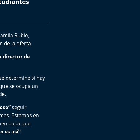
tudiantes
Camila Rubio,
n de la oferta.
x director de
se determine si hay
e que se ocupa un
de.
oso”
seguir
lemas. Estamos en
enen nada que
 es así”.