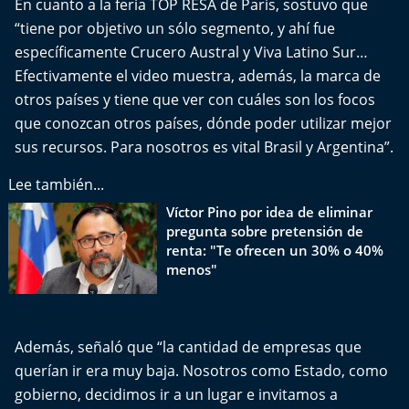
En cuanto a la feria TOP RESA de París, sostuvo que
Del Fin del Mundo
“tiene por objetivo un sólo segmento, y ahí fue
específicamente Crucero Austral y Viva Latino Sur…
Deportes
Efectivamente el video muestra, además, la marca de
otros países y tiene que ver con cuáles son los focos
Conexión Digital
que conozcan otros países, dónde poder utilizar mejor
La Ruta del Pulsar
sus recursos. Para nosotros es vital Brasil y Argentina”.
Lee también...
Psicología Abierta
Víctor Pino por idea de eliminar
pregunta sobre pretensión de
Impacto Tecnológico
renta: "Te ofrecen un 30% o 40%
menos"
Sesiones Dieciocheras
Expreso PM
Además, señaló que “la cantidad de empresas que
querían ir era muy baja. Nosotros como Estado, como
Conecta Vida
gobierno, decidimos ir a un lugar e invitamos a