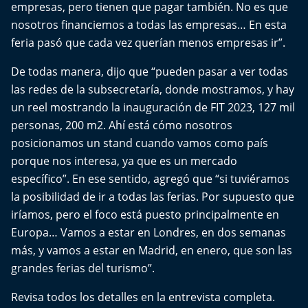
empresas, pero tienen que pagar también. No es que
El Mejor País de Chile
nosotros financiemos a todas las empresas… En esta
Te invito a tomar once
feria pasó que cada vez querían menos empresas ir”.
De todas manera, dijo que “pueden pasar a ver todas
Bío Bío en Ruta
las redes de la subsecretaría, donde mostramos, y hay
un reel mostrando la inauguración de FIT 2023, 127 mil
Especiales
personas, 200 m2. Ahí está cómo nosotros
posicionamos un stand cuando vamos como país
Chiche cuadra y su parrilla
porque nos interesa, ya que es un mercado
específico”. En ese sentido, agregó que “si tuviéramos
Motorfem
la posibilidad de ir a todas las ferias. Por supuesto que
Agenda Propia
iríamos, pero el foco está puesto principalmente en
Europa… Vamos a estar en Londres, en dos semanas
Chile, Historia de 30 años
más, y vamos a estar en Madrid, en enero, que son las
grandes ferias del turismo”.
Carrera a La Moneda
Revisa todos los detalles en la entrevista completa.