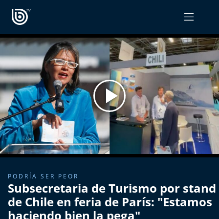
PROGRAMAS
OPINIÓN
Radiograma
PODCAST RADIOGRAMA
Expreso Bío Bío
Podría Ser Peor
La Entrevista de Tomás Mosciatti
Entrevistas BioBioTV
PODRÍA SER PEOR
Subsecretaria de Turismo por stand
Comentarios de Tomás Mosciatti
de Chile en feria de París: "Estamos
haciendo bien la pega"