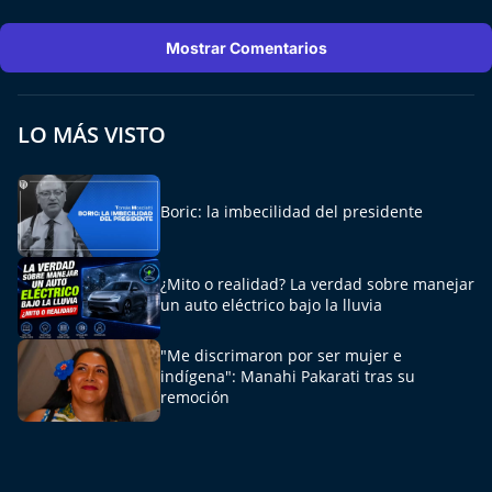
Aquí Estamos
Mostrar Comentarios
Sello de raza
Trasnoche
LO MÁS VISTO
Reto Inmobiliario
Boric: la imbecilidad del presidente
Punto de Encuentro
¿Mito o realidad? La verdad sobre manejar
Yo invito
un auto eléctrico bajo la lluvia
"Me discrimaron por ser mujer e
indígena": Manahi Pakarati tras su
remoción