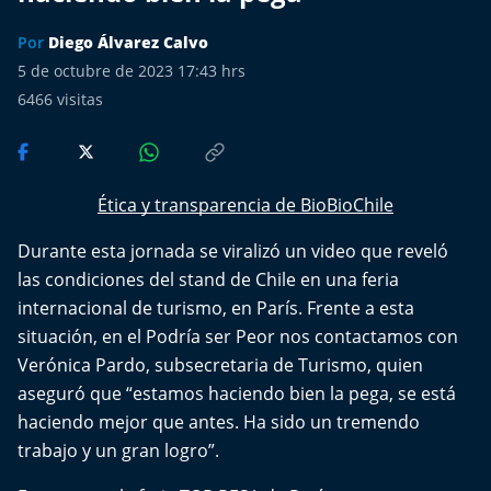
Más de Ti Podcast
Por
Diego Álvarez Calvo
Realizadores
5 de octubre de 2023 17:43 hrs
6466
visitas
Retropop
De Plato en Plato
Ética y transparencia de BioBioChile
Los Inestables
Durante esta jornada se viralizó un video que reveló
las condiciones del stand de Chile en una feria
Más de 100 Días
internacional de turismo, en París. Frente a esta
situación, en el Podría ser Peor nos contactamos con
Tu Mereces Ser Feliz
Verónica Pardo,
subsecretaria de Turism
o, quien
Efemérides
aseguró que “estamos haciendo bien la pega, se está
haciendo mejor que antes. Ha sido un tremendo
Cultura y Espectáculos
trabajo y un gran logro”.