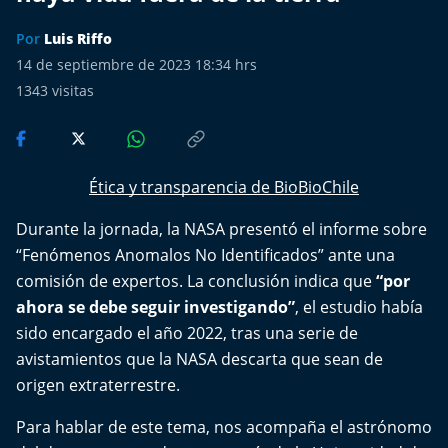
Más de Ti Podcast
Por
Luis Riffo
Realizadores
14 de septiembre de 2023 18:34 hrs
1343
visitas
Retropop
De Plato en Plato
Ética y transparencia de BioBioChile
Los Inestables
Durante la jornada, la NASA presentó el informe sobre
“Fenómenos Anomalos No Identificados” ante una
Más de 100 Días
comisión de expertos. La conclusión indica que
“por
ahora se debe seguir investigando”
Tu Mereces Ser Feliz
, el estudio había
sido encargado el año 2022, tras una serie de
Efemérides
avistamientos que la NASA descarta que sean de
origen extraterrestre.
Cultura y Espectáculos
Para hablar de este tema, nos acompaña el astrónomo