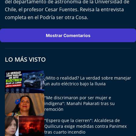
del departamento de astronomía de la Universidad de
Del Fin del Mundo
Chile, el profesor Cesar Fuentes. Revisa la entrevista
completa en el Podría ser otra Cosa.
Deportes
Conexión Digital
Mostrar Comentarios
La Ruta del Pulsar
LO MÁS VISTO
Psicología Abierta
¿Mito o realidad? La verdad sobre manejar
Impacto Tecnológico
un auto eléctrico bajo la lluvia
Sesiones Dieciocheras
"Me discrimaron por ser mujer e
indígena": Manahi Pakarati tras su
Expreso PM
remoción
"Espero que la cierren": Alcaldesa de
Conecta Vida
Quilicura exige medidas contra Panimex
tras cuarto incendio