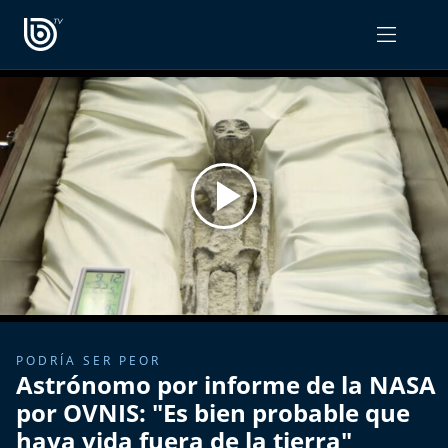
PROGRAMAS
OPINIÓN
Radiograma
PODCAST RADIOGRAMA
Expreso Bío Bío
Podría Ser Peor
La Entrevista de Tomás Mosciatti
Entrevistas BioBioTV
PODRÍA SER PEOR
Astrónomo por informe de la NASA
Comentarios de Tomás Mosciatti
por OVNIS: "Es bien probable que
haya vida fuera de la tierra"