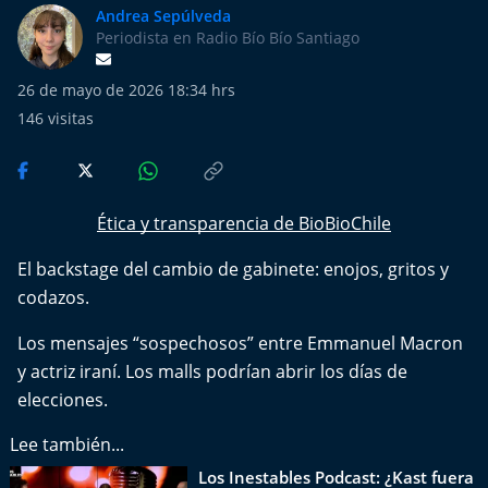
Más de Ti Podcast
Andrea Sepúlveda
Periodista en Radio Bío Bío Santiago
Realizadores
26 de mayo de 2026 18:34 hrs
Retropop
146
visitas
De Plato en Plato
Ética y transparencia de BioBioChile
Los Inestables
El backstage del cambio de gabinete: enojos, gritos y
Más de 100 Días
codazos.
Tu Mereces Ser Feliz
Los mensajes “sospechosos” entre Emmanuel Macron
y actriz iraní. Los malls podrían abrir los días de
Efemérides
elecciones.
Cultura y Espectáculos
Lee también...
Los Inestables Podcast: ¿Kast fuera