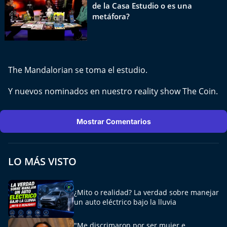
Del Fin del Mundo
de la Casa Estudio o es una
metáfora?
Deportes
Conexión Digital
The Mandalorian se toma el estudio.
La Ruta del Pulsar
Y nuevos nominados en nuestro reality show The Coin.
Psicología Abierta
Mostrar Comentarios
Impacto Tecnológico
Sesiones Dieciocheras
LO MÁS VISTO
Expreso PM
¿Mito o realidad? La verdad sobre manejar
un auto eléctrico bajo la lluvia
Conecta Vida
"Me discrimaron por ser mujer e