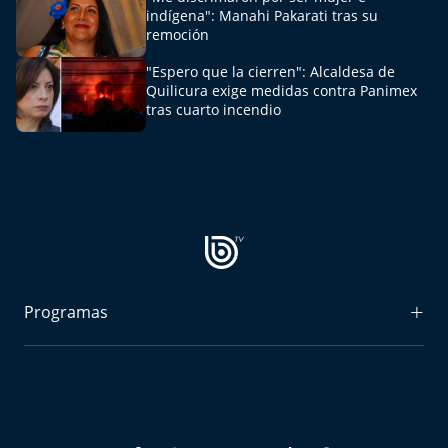
El Mejor País de Chile
indígena": Manahi Pakarati tras su
remoción
Te invito a tomar once
"Espero que la cierren": Alcaldesa de
Quilicura exige medidas contra Panimex
Bío Bío en Ruta
tras cuarto incendio
Especiales
Chiche cuadra y su parrilla
Motorfem
Agenda Propia
Programas
Chile, Historia de 30 años
Radiograma
Expreso Bío Bío
Carrera a La Moneda
Podría Ser Peor