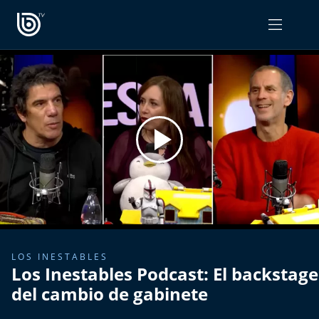
PROGRAMAS
OPINIÓN
Radiograma
PODCAST RADIOGRAMA
Expreso Bío Bío
Podría Ser Peor
La Entrevista de Tomás Mosciatti
Entrevistas BioBioTV
LOS INESTABLES
Los Inestables Podcast: El backstage
Comentarios de Tomás Mosciatti
del cambio de gabinete