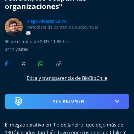
Más de Ti Podcast
organizaciones"
Realizadores
Diego Álvarez Calvo
Periodista de contenido audiovisual
Retropop
30 de octubre de 2025 11:36 hrs
De Plato en Plato
2411
visitas
Los Inestables
Más de 100 Días
Ética y transparencia de BioBioChile
Tu Mereces Ser Feliz
VER RESUMEN
Efemérides
Cultura y Espectáculos
El megaoperativo en Río de Janeiro, que dejó más de
130 fallecidos, también tuvo repercusiones en Chile. Y