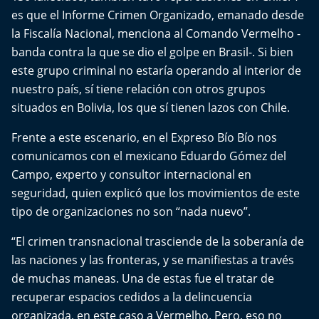
Del Fin del Mundo
es que el Informe Crimen Organizado, emanado desde
la Fiscalía Nacional, menciona al Comando Vermelho -
Deportes
banda contra la que se dio el golpe en Brasil-. Si bien
este grupo criminal no estaría operando al interior de
Conexión Digital
nuestro país, sí tiene relación con otros grupos
situados en Bolivia, los que sí tienen lazos con Chile.
La Ruta del Pulsar
Frente a este escenario, en el Expreso Bío Bío nos
Psicología Abierta
comunicamos con el mexicano Eduardo Gómez del
Campo, experto y consultor internacional en
Impacto Tecnológico
seguridad, quien explicó que los movimientos de este
tipo de organizaciones no son “nada nuevo”.
Sesiones Dieciocheras
“El crimen transnacional trasciende de la soberanía de
Expreso PM
las naciones y las fronteras, y se manifiestas a través
de muchas maneas. Una de estas fue el tratar de
Conecta Vida
recuperar espacios cedidos a la delincuencia
organizada, en este caso a Vermelho. Pero, eso no