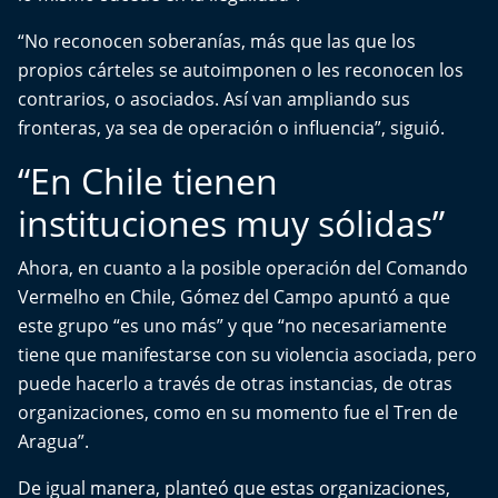
Aquí Estamos
“No reconocen soberanías, más que las que los
propios cárteles se autoimponen o les reconocen los
Sello de raza
contrarios, o asociados. Así van ampliando sus
Trasnoche
fronteras, ya sea de operación o influencia”, siguió.
“En Chile tienen
Reto Inmobiliario
instituciones muy sólidas”
Punto de Encuentro
Ahora, en cuanto a la posible operación del Comando
Yo invito
Vermelho en Chile, Gómez del Campo apuntó a que
este grupo “es uno más” y que “no necesariamente
tiene que manifestarse con su violencia asociada, pero
puede hacerlo a través de otras instancias, de otras
organizaciones, como en su momento fue el Tren de
Aragua”.
De igual manera, planteó que estas organizaciones,