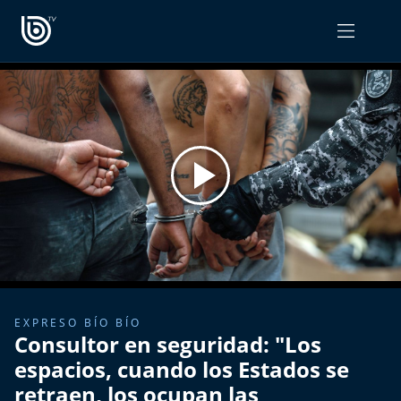
PROGRAMAS
OPINIÓN
Radiograma
PODCAST RADIOGRAMA
Expreso Bío Bío
Podría Ser Peor
La Entrevista de Tomás Mosciatti
Entrevistas BioBioTV
EXPRESO BÍO BÍO
Consultor en seguridad: "Los
Comentarios de Tomás Mosciatti
espacios, cuando los Estados se
retraen, los ocupan las