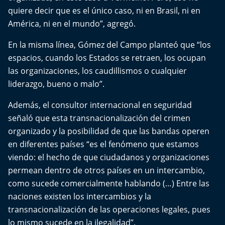
El Mejor País de Chile
quiere decir que es el único caso, ni en Brasil, ni en
América, ni en el mundo”, agregó.
Te invito a tomar once
En la misma línea, Gómez del Campo planteó que “los
Bío Bío en Ruta
espacios, cuando los Estados se retraen, los ocupan
las organizaciones, los caudillismos o cualquier
Especiales
liderazgo, bueno o malo”.
Además, el consultor internacional en seguridad
Chiche cuadra y su parrilla
señaló que esta transnacionalización del crimen
organizado y la posibilidad de que las bandas operen
Motorfem
en diferentes países “es el fenómeno que estamos
Agenda Propia
viendo: el hecho de que ciudadanos y organizaciones
permean dentro de otros países en un intercambio,
Chile, Historia de 30 años
como sucede comercialmente hablando (…) Entre las
naciones existen los intercambios y la
Carrera a La Moneda
transnacionalización de las operaciones legales, pues
lo mismo sucede en la ilegalidad”.