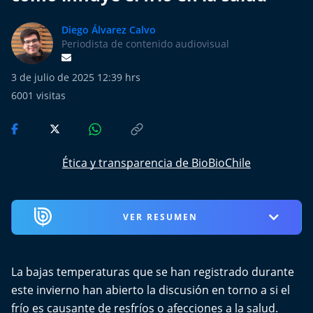
Más de Ti Podcast
Diego Álvarez Calvo
Realizadores
Periodista de contenido audiovisual
Retropop
3 de julio de 2025 12:39 hrs
6001
visitas
De Plato en Plato
Los Inestables
Ética y transparencia de BioBioChile
Más de 100 Días
Tu Mereces Ser Feliz
VER RESUMEN
Efemérides
La bajas temperaturas que se han registrado durante
Cultura y Espectáculos
este invierno han abierto la discusión en torno a si el
frío es causante de resfríos o afecciones a la salud.