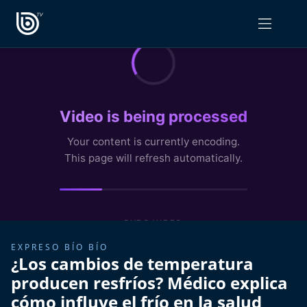
PROGRAMAS
OPINIÓN
Radiograma
PODCAST RADIOGRAMA
Expreso Bío Bío
Podría Ser Peor
La Entrevista de Tomás Mosciatti
Entrevistas BioBioTV
EXPRESO BÍO BÍO
¿Los cambios de temperatura
Comentarios de Tomás Mosciatti
producen resfríos? Médico explica
cómo influye el frío en la salud