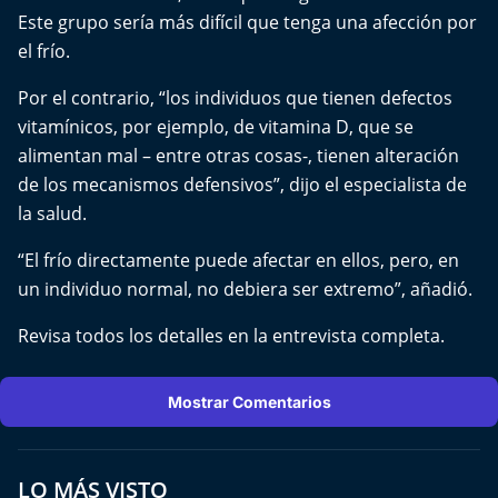
Aquí Estamos
Este grupo sería más difícil que tenga una afección por
el frío.
Sello de raza
Por el contrario, “los individuos que tienen defectos
Trasnoche
vitamínicos, por ejemplo, de vitamina D, que se
alimentan mal – entre otras cosas-, tienen alteración
Reto Inmobiliario
de los mecanismos defensivos”, dijo el especialista de
la salud.
Punto de Encuentro
“El frío directamente puede afectar en ellos, pero, en
un individuo normal, no debiera ser extremo”, añadió.
Yo invito
Revisa todos los detalles en la entrevista completa.
Mostrar Comentarios
LO MÁS VISTO