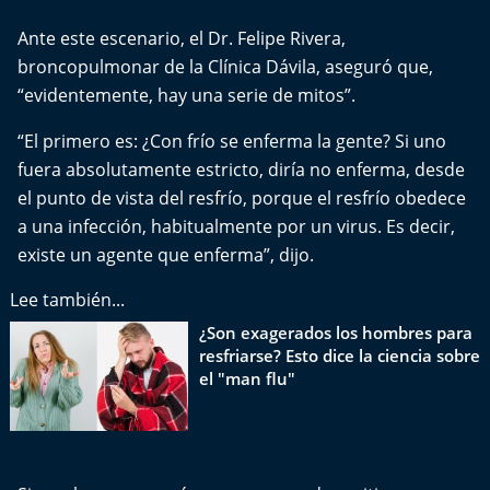
Del Fin del Mundo
Ante este escenario, el Dr. Felipe Rivera,
Deportes
broncopulmonar de la Clínica
Dávila
, aseguró que,
“evidentemente, hay una serie de mitos”.
Conexión Digital
“El primero es: ¿Con frío se enferma la gente? Si uno
fuera absolutamente estricto, diría no enferma, desde
La Ruta del Pulsar
el punto de vista del resfrío, porque el resfrío obedece
a una infección, habitualmente por un virus. Es decir,
Psicología Abierta
existe un agente que enferma”, dijo.
Impacto Tecnológico
Lee también...
¿Son exagerados los hombres para
Sesiones Dieciocheras
resfriarse? Esto dice la ciencia sobre
el "man flu"
Expreso PM
Conecta Vida