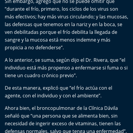
Sin embargo, agregó que no se puede omitir que
El Mejor País de Chile
“durante el frío, primero, los ciclos de los virus son
más efectivos; hay más virus circulando; y las mucosas,
Te invito a tomar once
las defensas que tenemos en la nariz y en la boca, se
ven debilitadas porque el frío debilita la llegada de
Bío Bío en Ruta
sangre y la mucosa está menos indemne y más
propicia a no defenderse”.
Especiales
A lo anterior, se suma, según dijo el Dr. Rivera, que “el
Chiche cuadra y su parrilla
individuo está más propenso a enfermarse si fuma o si
tiene un cuadro crónico previo”.
Motorfem
De esta manera, explicó que “el frío actúa con el
Agenda Propia
agente, con el individuo y con el ambiente”.
Chile, Historia de 30 años
Ahora bien, el broncopulmonar de la Clínica Dávila
señaló que “una persona que se alimenta bien, sin
Carrera a La Moneda
necesidad de ingerir exceso de vitaminas, tienen las
defensas normales, salvo que tenga una enfermedad”.