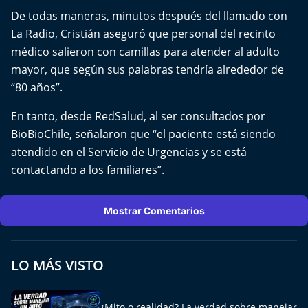
Aquí Estamos
De todas maneras, minutos después del llamado con
La Radio, Cristián aseguró que personal del recinto
Sello de raza
médico salieron con camillas para atender al adulto
mayor, que según sus palabras tendría alrededor de
Trasnoche
“80 años”.
Reto Inmobiliario
En tanto, desde RedSalud, al ser consultados por
BioBioChile, señalaron que “el paciente está siendo
Punto de Encuentro
atendido en el Servicio de Urgencias y se está
contactando a los familiares”.
Yo invito
Mostrar Comentarios
LO MÁS VISTO
¿Mito o realidad? La verdad sobre manejar