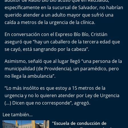
auditor de Radio Bío Bío acusó que en RedSalud,
Del Fin del Mundo
específicamente en la sucursal de Salvador, no habrían
querido atender a un adulto mayor que sufrió una
Deportes
caída a metros de la urgencia de la clínica.
Conexión Digital
En conversación con el Expreso Bío Bío, Cristián
aseguró que “hay un caballero de la tercera edad que
La Ruta del Pulsar
se cayó, está sangrando por la cabeza”.
Psicología Abierta
Asimismo, señaló que al lugar llegó “una persona de la
municipalidad (de
Providencia
), un paramédico, pero
Impacto Tecnológico
no llega la ambulancia”.
“Lo más insólito es que estoy a 15 metros de la
Sesiones Dieciocheras
urgencia y no lo quieren atender por Ley de Urgencia
Expreso PM
(…) Dicen que no corresponde”, agregó.
Lee también...
Conecta Vida
"Escuela de conducción de