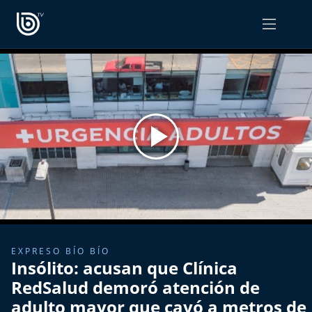
PROGRAMAS
OPINIÓN
Radiograma
PODCAST RADIOGRAMA
Expreso Bío Bío
Podría Ser Peor
La Entrevista de Tomás Mosciatti
Entrevistas BioBioTV
EXPRESO BÍO BÍO
Insólito: acusan que Clínica
Comentarios de Tomás Mosciatti
RedSalud demoró atención de
adulto mayor que cayó a metros de