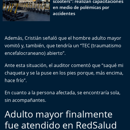
scooters": realizan capacitaciones
El Mejor País de Chile
en medio de polémicas por
accidentes
Te invito a tomar once
Bío Bío en Ruta
Además, Cristián señaló que el hombre adulto mayor
vomitó y, también, que tendría un “TEC (traumatismo
Especiales
encefalocraneano) abierto”.
Chiche cuadra y su parrilla
Ante esta situación, el auditor comentó que “saqué mi
chaqueta y se la puse en los pies porque, más encima,
Motorfem
hace frío”.
Agenda Propia
En cuanto a la persona afectada, se encontraría sola,
sin acompañantes.
Chile, Historia de 30 años
Adulto mayor finalmente
Carrera a La Moneda
fue atendido en RedSalud