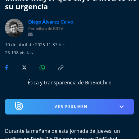
Más de Ti Podcast
su urgencia
Realizadores
Diego Álvarez Calvo
Periodista de BBTV
Retropop
10 de abril de 2025 11:37 hrs
De Plato en Plato
26.198
visitas
Los Inestables
Más de 100 Días
Ética y transparencia de BioBioChile
Tu Mereces Ser Feliz
VER RESUMEN
Efemérides
Cultura y Espectáculos
Durante la mañana de esta jornada de jueves, un