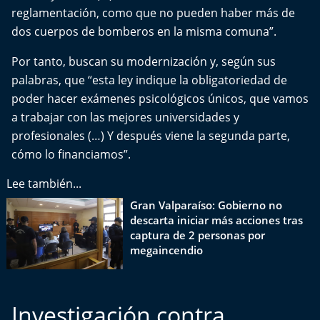
Aquí Estamos
reglamentación, como que no pueden haber más de
dos cuerpos de bomberos en la misma comuna”.
Sello de raza
Por tanto, buscan su modernización y, según sus
palabras, que “esta ley indique la obligatoriedad de
Trasnoche
poder hacer exámenes psicológicos únicos, que vamos
Reto Inmobiliario
a trabajar con las mejores universidades y
profesionales (…) Y después viene la segunda parte,
Punto de Encuentro
cómo lo financiamos”.
Lee también...
Yo invito
Gran Valparaíso: Gobierno no
descarta iniciar más acciones tras
captura de 2 personas por
megaincendio
Investigación contra