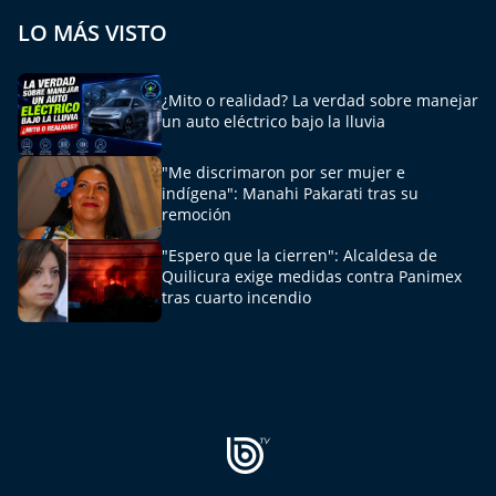
LO MÁS VISTO
¿Mito o realidad? La verdad sobre manejar
un auto eléctrico bajo la lluvia
"Me discrimaron por ser mujer e
indígena": Manahi Pakarati tras su
remoción
"Espero que la cierren": Alcaldesa de
Quilicura exige medidas contra Panimex
tras cuarto incendio