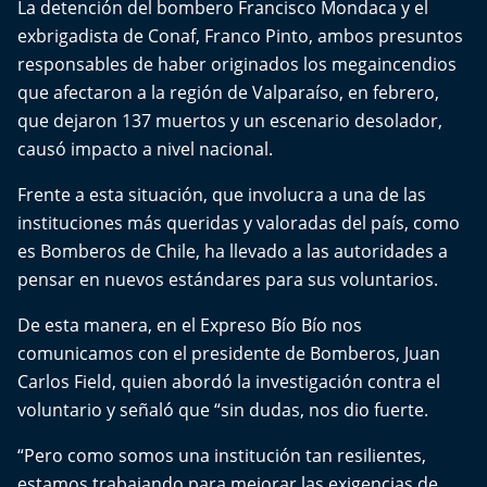
La detención del bombero Francisco Mondaca y el
Del Fin del Mundo
exbrigadista de Conaf, Franco Pinto, ambos presuntos
responsables de haber originados los megaincendios
Deportes
que afectaron a la región de Valparaíso, en febrero,
Conexión Digital
que dejaron 137 muertos y un escenario desolador,
causó impacto a nivel nacional.
La Ruta del Pulsar
Frente a esta situación, que involucra a una de las
instituciones más queridas y valoradas del país, como
Psicología Abierta
es Bomberos de Chile, ha llevado a las autoridades a
pensar en nuevos estándares para sus voluntarios.
Impacto Tecnológico
De esta manera, en el Expreso Bío Bío nos
Sesiones Dieciocheras
comunicamos con el presidente de Bomberos, Juan
Carlos Field, quien abordó la investigación contra el
Expreso PM
voluntario y señaló que “sin dudas, nos dio fuerte.
Conecta Vida
“Pero como somos una institución tan resilientes,
estamos trabajando para mejorar las exigencias de