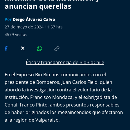
Más de Ti Podcast
anuncian querellas
Realizadores
Por
Diego Álvarez Calvo
27 de mayo de 2024 11:57 hrs
Retropop
4579
visitas
De Plato en Plato
Los Inestables
Ética y transparencia de BioBioChile
En el Expreso Bío Bío nos comunicamos con el
Más de 100 Días
presidente de Bomberos, Juan Carlos Field, quien
Tu Mereces Ser Feliz
abordó la investigación contra el voluntario de la
institución, Francisco Mondaca, y el exbrigadista de
Efemérides
Conaf, Franco Pinto, ambos presuntos responsables
de haber originados los megaincendios que afectaron
Cultura y Espectáculos
a la región de Valparaíso,