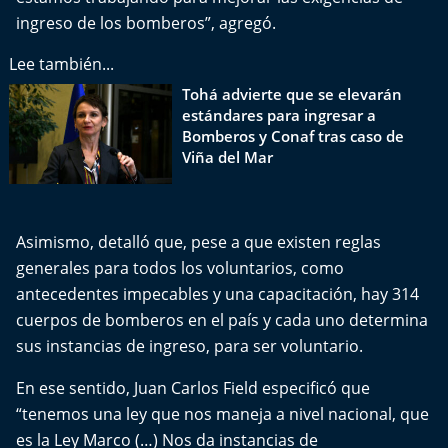
El Mejor País de Chile
ingreso de los bomberos”, agregó.
Te invito a tomar once
Lee también...
Tohá advierte que se elevarán
Bío Bío en Ruta
estándares para ingresar a
Bomberos y Conaf tras caso de
Viña del Mar
Especiales
Chiche cuadra y su parrilla
Asimismo, detalló que, pese a que existen reglas
Motorfem
generales para todos los voluntarios, como
antecedentes impecables y una capacitación, hay 314
Agenda Propia
cuerpos de bomberos en el país y cada uno determina
sus instancias de ingreso, para ser voluntario.
Chile, Historia de 30 años
En ese sentido, Juan Carlos Field especificó que
Carrera a La Moneda
“tenemos una ley que nos maneja a nivel nacional, que
es la Ley Marco (…) Nos da instancias de