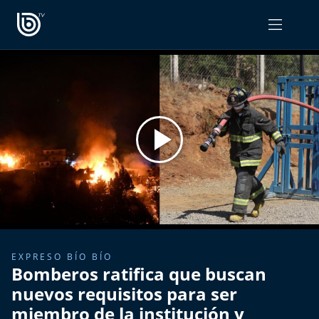
PROGRAMAS
OPINIÓN
Radiograma
PODCAST RADIOGRAMA
Expreso Bío Bío
Podría Ser Peor
La Entrevista de Tomás Mosciatti
Entrevistas BioBioTV
EXPRESO BÍO BÍO
Bomberos ratifica que buscan
Comentarios de Tomás Mosciatti
nuevos requisitos para ser
miembro de la institución y