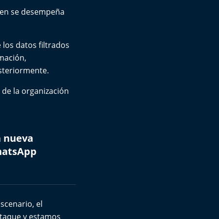
quien se desempeña
los datos filtrados
mación,
steriormente.
 de la organización
a nueva
WhatsApp
scenario, el
ataque y estamos