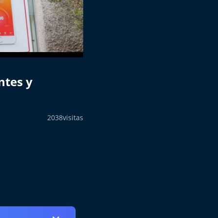
ntes y
2038
visitas