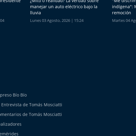
 presidente
¿Mito o realidad? La verdad sobre
"Me discrim
manejar un auto eléctrico bajo la
indígena": 
lluvia
remoción
:04
Lunes 03 Agosto, 2026 | 15:24
Martes 04 Ago
preso Bío Bío
 Entrevista de Tomás Mosciatti
mentarios de Tomás Mosciatti
alizadores
emérides