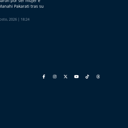
aron por ser mujer e
Manahi Pakarati tras su
sto, 2026 | 18:24