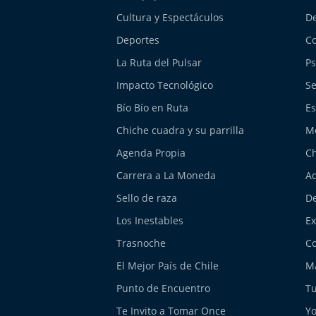
Cultura y Espectáculos
De
Deportes
Co
La Ruta del Pulsar
Ps
Impacto Tecnológico
Se
Bío Bío en Ruta
Es
Chiche cuadra y su parrilla
M
Agenda Propia
Ch
Carrera a La Moneda
Aq
Sello de raza
De
Los Inestables
E
Trasnoche
Co
El Mejor País de Chile
Má
Punto de Encuentro
Tu
Te Invito a Tomar Once
Yo