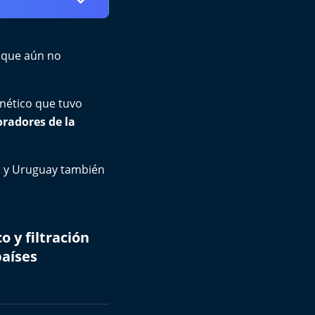
ó que aún no
rnético que tuvo
oradores de la
ña y Uruguay también
 y filtración
países