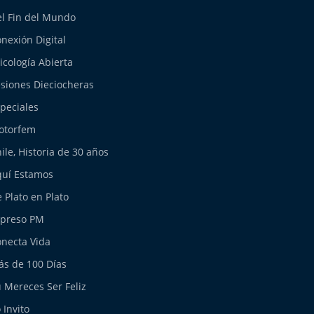
l Fin del Mundo
nexión Digital
icología Abierta
siones Dieciocheras
peciales
otorfem
ile, Historia de 30 años
uí Estamos
 Plato en Plato
xpreso PM
necta Vida
s de 100 Días
 Mereces Ser Feliz
 Invito