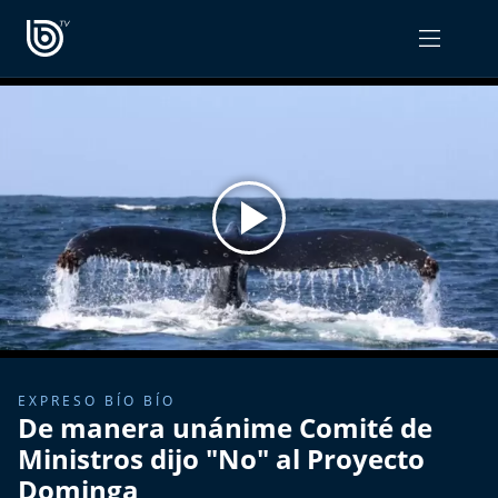
PROGRAMAS
OPINIÓN
Radiograma
PODCAST RADIOGRAMA
Expreso Bío Bío
Podría Ser Peor
La Entrevista de Tomás Mosciatti
Entrevistas BioBioTV
EXPRESO BÍO BÍO
De manera unánime Comité de
Comentarios de Tomás Mosciatti
Ministros dijo "No" al Proyecto
Dominga