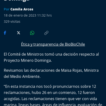
Más de Ti Podcast
Por
Camila Arcos
Realizadores
18 de enero de 2023 11:32 hrs
329
visitas
Retropop
De Plato en Plato
Ética y transparencia de BioBioChile
Los Inestables
El Comité de Ministros tomó una decisión respecto al
Proyecto Minero Dominga.
Más de 100 Días
Revisamos las declaraciones de Maisa Rojas, Ministra
Tu Mereces Ser Feliz
del Medio Ambiente.
Efemérides
“En esta instancia nos tocó pronunciarnos sobre 12
reclamaciones, hubo 26 en un comienzo, 12 fueron
Cultura y Espectáculos
acogidas. Las reclamaciones tienen que ver con vida
marina, lineas bases, áreas de influencia, evaluación de