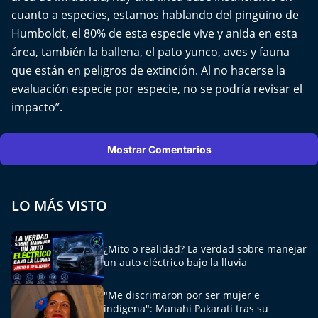
El Mejor País de Chile
cuanto a especies, estamos hablando del pingüino de
Humboldt, el 80% de esta especie vive y anida en esta
Te invito a tomar once
área, también la ballena, el pato yunco, aves y fauna
que están en peligros de extinción. Al no hacerse la
Bío Bío en Ruta
evaluación especie por especie, no se podría revisar el
impacto”.
Especiales
Chiche cuadra y su parrilla
Mostrar Comentarios
Motorfem
LO MÁS VISTO
Agenda Propia
¿Mito o realidad? La verdad sobre manejar
Chile, Historia de 30 años
un auto eléctrico bajo la lluvia
Carrera a La Moneda
"Me discrimaron por ser mujer e
indígena": Manahi Pakarati tras su