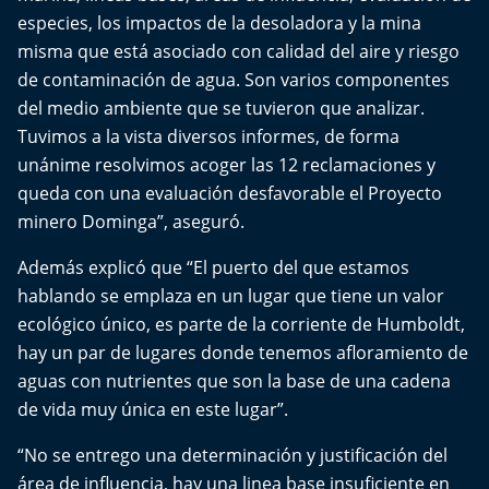
Del Fin del Mundo
especies, los impactos de la desoladora y la mina
misma que está asociado con calidad del aire y riesgo
Deportes
de contaminación de agua. Son varios componentes
del medio ambiente que se tuvieron que analizar.
Conexión Digital
Tuvimos a la vista diversos informes, de forma
unánime resolvimos acoger las 12 reclamaciones y
La Ruta del Pulsar
queda con una evaluación desfavorable el Proyecto
minero Dominga”, aseguró.
Psicología Abierta
Además explicó que “El puerto del que estamos
Impacto Tecnológico
hablando se emplaza en un lugar que tiene un valor
ecológico único, es parte de la corriente de Humboldt,
Sesiones Dieciocheras
hay un par de lugares donde tenemos afloramiento de
aguas con nutrientes que son la base de una cadena
Expreso PM
de vida muy única en este lugar”.
Conecta Vida
“No se entrego una determinación y justificación del
área de influencia, hay una linea base insuficiente en