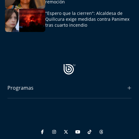
remoción
Aquí Estamos
"Espero que la cierren": Alcaldesa de
Sello de raza
Quilicura exige medidas contra Panimex
tras cuarto incendio
Trasnoche
Reto Inmobiliario
Punto de Encuentro
Yo invito
Programas
Radiograma
Expreso Bío Bío
Podría Ser Peor